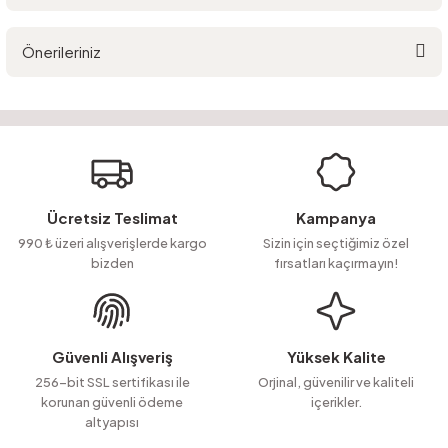
Bu ürüne ilk yorumu siz yapın!
Önerileriniz
Yorum Yaz
Ürün hakkında henüz soru sorulmamış.
Bu ürünün fiyat bilgisi, resim, ürün açıklamalarında ve diğer konularda
yetersiz gördüğünüz noktaları öneri formunu kullanarak tarafımıza
Soru Sor
iletebilirsiniz.
Görüş ve önerileriniz için teşekkür ederiz.
Ürün resmi kalitesiz, bozuk veya görüntülenemiyor.
Ücretsiz Teslimat
Kampanya
Ürün açıklamasında eksik bilgiler bulunuyor.
990 ₺ üzeri alışverişlerde kargo
Sizin için seçtiğimiz özel
bizden
fırsatları kaçırmayın!
Ürün bilgilerinde hatalar bulunuyor.
Ürün fiyatı diğer sitelerden daha pahalı.
Bu ürüne benzer farklı alternatifler olmalı.
Güvenli Alışveriş
Yüksek Kalite
256-bit SSL sertifikası ile
Orjinal, güvenilir ve kaliteli
korunan güvenli ödeme
içerikler.
altyapısı