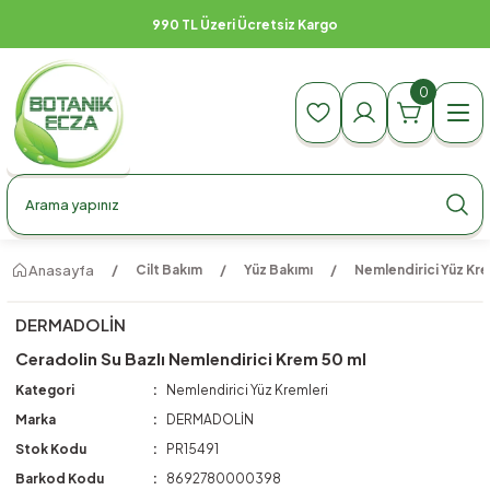
990 TL Üzeri Ücretsiz Kargo
0
Anasayfa
Cilt Bakım
Yüz Bakımı
Nemlendirici Yüz Kre
DERMADOLİN
Ceradolin Su Bazlı Nemlendirici Krem 50 ml
Kategori
Nemlendirici Yüz Kremleri
Marka
DERMADOLİN
Stok Kodu
PR15491
Barkod Kodu
8692780000398