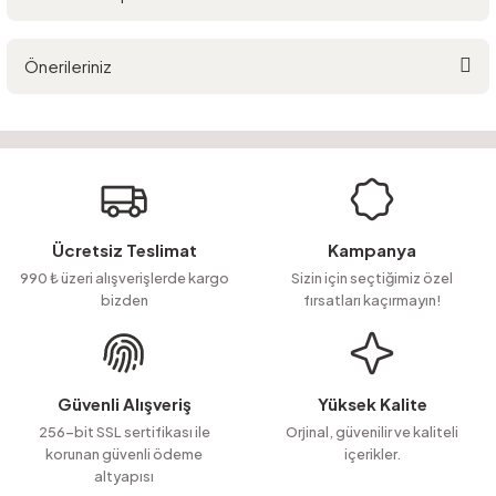
Bu ürüne ilk yorumu siz yapın!
Önerileriniz
Yorum Yaz
Ürün hakkında henüz soru sorulmamış.
Bu ürünün fiyat bilgisi, resim, ürün açıklamalarında ve diğer konularda
yetersiz gördüğünüz noktaları öneri formunu kullanarak tarafımıza
Soru Sor
iletebilirsiniz.
Görüş ve önerileriniz için teşekkür ederiz.
Ürün resmi kalitesiz, bozuk veya görüntülenemiyor.
Ücretsiz Teslimat
Kampanya
Ürün açıklamasında eksik bilgiler bulunuyor.
990 ₺ üzeri alışverişlerde kargo
Sizin için seçtiğimiz özel
bizden
fırsatları kaçırmayın!
Ürün bilgilerinde hatalar bulunuyor.
Ürün fiyatı diğer sitelerden daha pahalı.
Bu ürüne benzer farklı alternatifler olmalı.
Güvenli Alışveriş
Yüksek Kalite
256-bit SSL sertifikası ile
Orjinal, güvenilir ve kaliteli
korunan güvenli ödeme
içerikler.
altyapısı