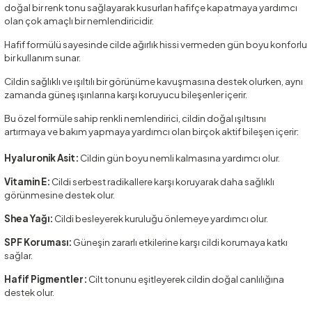
doğal bir renk tonu sağlayarak kusurları hafifçe kapatmaya yardımcı
olan çok amaçlı bir nemlendiricidir.
Hafif formülü sayesinde cilde ağırlık hissi vermeden gün boyu konforlu
bir kullanım sunar.
Cildin sağlıklı ve ışıltılı bir görünüme kavuşmasına destek olurken, aynı
zamanda güneş ışınlarına karşı koruyucu bileşenler içerir.
Bu özel formüle sahip renkli nemlendirici, cildin doğal ışıltısını
artırmaya ve bakım yapmaya yardımcı olan birçok aktif bileşen içerir:
Hyaluronik Asit:
Cildin gün boyu nemli kalmasına yardımcı olur.
Vitamin E:
Cildi serbest radikallere karşı koruyarak daha sağlıklı
görünmesine destek olur.
Shea Yağı:
Cildi besleyerek kuruluğu önlemeye yardımcı olur.
SPF Koruması:
Güneşin zararlı etkilerine karşı cildi korumaya katkı
sağlar.
Hafif Pigmentler:
Cilt tonunu eşitleyerek cildin doğal canlılığına
destek olur.