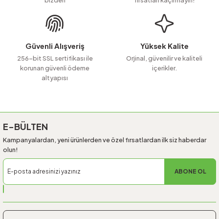
Ürün bilgilerinde hatalar bulunuyor.
Ürün fiyatı diğer sitelerden daha pahalı.
Bu ürüne benzer farklı alternatifler olmalı.
Güvenli Alışveriş
Yüksek Kalite
256-bit SSL sertifikası ile
Orjinal, güvenilir ve kaliteli
korunan güvenli ödeme
içerikler.
altyapısı
Gönder
E-BÜLTEN
Kampanyalardan, yeni ürünlerden ve özel fırsatlardan ilk siz haberdar
olun!
ABONE OL