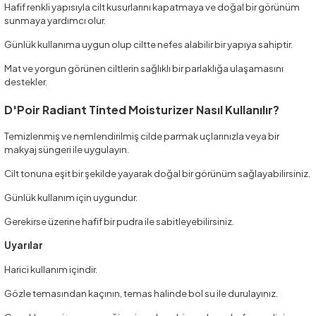
Hafif renkli yapısıyla cilt kusurlarını kapatmaya ve doğal bir görünüm
sunmaya yardımcı olur.
Günlük kullanıma uygun olup ciltte nefes alabilir bir yapıya sahiptir.
Mat ve yorgun görünen ciltlerin sağlıklı bir parlaklığa ulaşamasını
destekler.
D'Poir Radiant Tinted Moisturizer Nasıl Kullanılır?
Temizlenmiş ve nemlendirilmiş cilde parmak uçlarınızla veya bir
makyaj süngeri ile uygulayın.
Cilt tonuna eşit bir şekilde yayarak doğal bir görünüm sağlayabilirsiniz.
Günlük kullanım için uygundur.
Gerekirse üzerine hafif bir pudra ile sabitleyebilirsiniz.
Uyarılar
Harici kullanım içindir.
Gözle temasından kaçının, temas halinde bol su ile durulayınız.