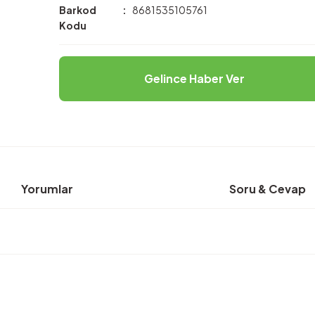
Barkod
8681535105761
Kodu
Gelince Haber Ver
Yorumlar
Soru & Cevap
rda yetersiz gördüğünüz noktaları öneri formunu kullanarak tarafımıza ilete
Ürün hakkında henüz soru sorulmamış.
Bu ürüne ilk yorumu siz yapın!