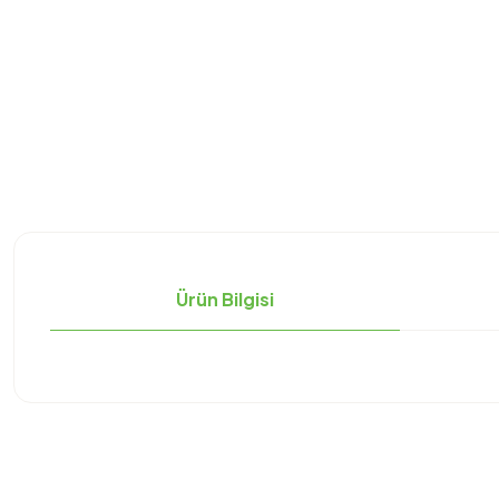
Ürün Bilgisi
Bu ürünün fiyat bilgisi, resim, ürün açıklamalarında ve diğer konula
Görüş ve önerileriniz için teşekkür ederiz.
Ürün resmi kalitesiz, bozuk veya görüntülenemiyor.