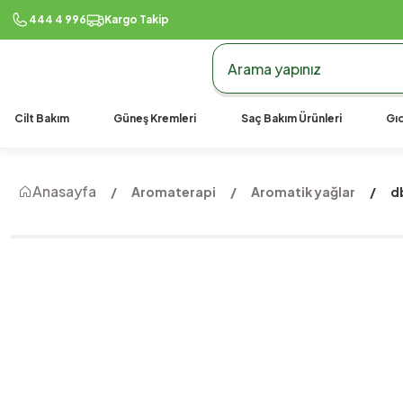
444 4 996
Kargo Takip
Cilt Bakım
Güneş Kremleri
Saç Bakım Ürünleri
Gıd
Anasayfa
Aromaterapi
Aromatik yağlar
d