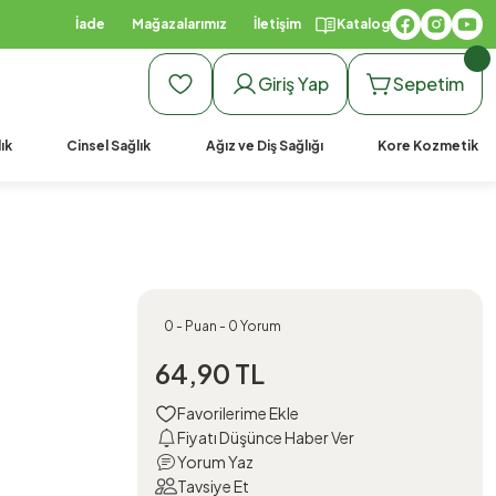
İade
Mağazalarımız
İletişim
Katalog
Giriş Yap
Sepetim
ık
Cinsel Sağlık
Ağız ve Diş Sağlığı
Kore Kozmetik
0 - Puan - 0 Yorum
64,90 TL
Fiyatı Düşünce Haber Ver
Yorum Yaz
Tavsiye Et