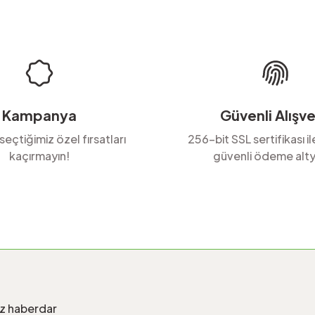
Yorum Yaz
Soru Sor
Kampanya
Güvenli Alışve
 seçtiğimiz özel fırsatları
256-bit SSL sertifikası i
kaçırmayın!
güvenli ödeme alty
Gönder
iz haberdar