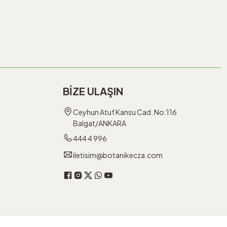
BİZE ULAŞIN
Ceyhun Atuf Kansu Cad. No:116
Balgat/ANKARA
444 4 996
iletisim@botanikecza.com