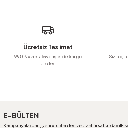
Ürün açıklamasında eksik bilgiler bulunuyor.
Ürün bilgilerinde hatalar bulunuyor.
Ürün fiyatı diğer sitelerden daha pahalı.
Bu ürüne benzer farklı alternatifler olmalı.
Ücretsiz Teslimat
990 ₺ üzeri alışverişlerde kargo
Sizin için
bizden
E-BÜLTEN
Kampanyalardan, yeni ürünlerden ve özel fırsatlardan ilk s