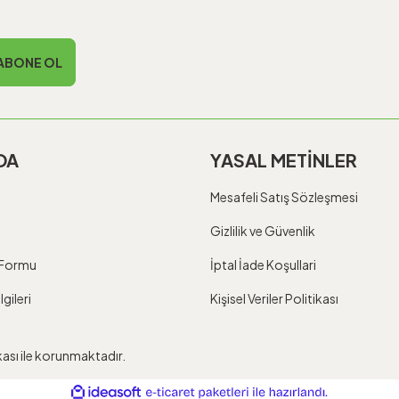
ABONE OL
DA
YASAL METİNLER
Mesafeli Satış Sözleşmesi
Gizlilik ve Güvenlik
m Formu
İptal İade Koşullari
gileri
Kişisel Veriler Politikası
ikası ile korunmaktadır.
ile
ideasoft
e-