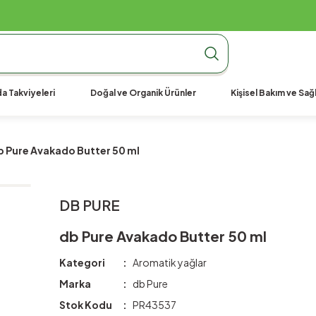
990 TL Üzeri Ücretsiz Kargo
990 TL Üzeri Ücretsiz Kargo
990 TL Üzeri Ücretsiz Kargo
a Takviyeleri
Doğal ve Organik Ürünler
Kişisel Bakım ve Sağl
b Pure Avakado Butter 50 ml
DB PURE
db Pure Avakado Butter 50 ml
Kategori
Aromatik yağlar
Marka
db Pure
Stok Kodu
PR43537