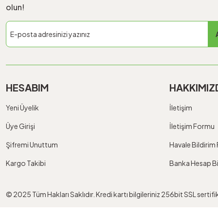
olun!
HESABIM
HAKKIMIZ
Yeni Üyelik
İletişim
Üye Girişi
İletişim Formu
Şifremi Unuttum
Havale Bildiri
Kargo Takibi
Banka Hesap Bil
© 2025 Tüm Hakları Saklıdır. Kredi kartı bilgileriniz 256bit SSL sertif