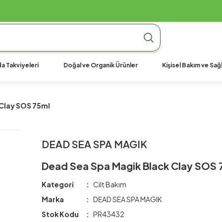
990 TL Üzeri Ücretsiz Kargo
990 TL Üzeri Ücretsiz Kargo
990 TL Üzeri Ücretsiz Kargo
a Takviyeleri
Doğal ve Organik Ürünler
Kişisel Bakım ve Sağl
 Clay SOS 75ml
DEAD SEA SPA MAGIK
Dead Sea Spa Magik Black Clay SOS 
Kategori
Cilt Bakım
Marka
DEAD SEA SPA MAGIK
Stok Kodu
PR43432