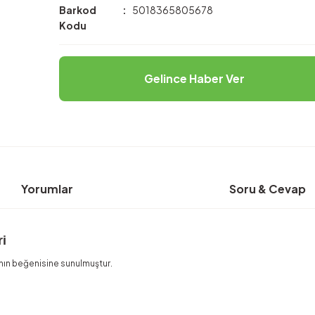
Barkod
5018365805678
Kodu
Gelince Haber Ver
Yorumlar
Soru & Cevap
ri
nın beğenisine sunulmuştur.