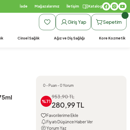
İade
Mağazalarımız
İletişim
Katalog
Giriş Yap
Sepetim
ık
Cinsel Sağlık
Ağız ve Diş Sağlığı
Kore Kozmetik
0 - Puan - 0 Yorum
75ml
953,90 TL
%71
280,99 TL
Fiyatı Düşünce Haber Ver
Yorum Yaz