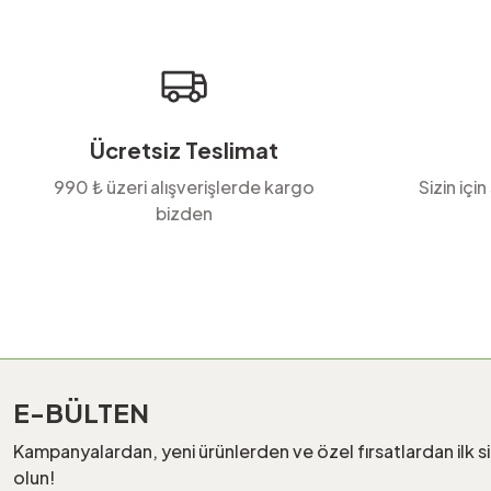
Ürün bilgilerinde hatalar bulunuyor.
Ürün fiyatı diğer sitelerden daha pahalı.
Bu ürüne benzer farklı alternatifler olmalı.
Ücretsiz Teslimat
990 ₺ üzeri alışverişlerde kargo
Sizin için
bizden
E-BÜLTEN
Kampanyalardan, yeni ürünlerden ve özel fırsatlardan ilk s
olun!