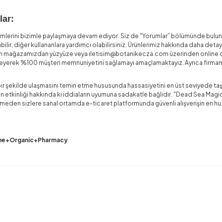
lar:
mlerini bizimle paylaşmaya devam ediyor. Siz de "Yorumlar” bölümünde bulunan 
abilir, diğer kullananlara yardımcı olabilirsiniz. Ürünlerimiz hakkında daha de
n mağazamızdan yüzyüze veya iletisim@botanikecza.com üzerinden online olar
imseyerek %100 müşteri memnuniyetini sağlamayı amaçlamaktayız. Ayrıca firma
 bir şekilde ulaşmasını temin etme hususunda hassasiyetini en üst seviyede taşım
n etkinliği hakkında ki iddiaların uyumuna sadakatle bağlıdır. "Dead Sea Magic” 
 vermeden sizlere sanal ortamda e-ticaret platformunda güvenli alışverişin en 
he+Organic+Pharmacy
rda yetersiz gördüğünüz noktaları öneri formunu kullanarak tarafımıza ilete
Ürün hakkında henüz soru sorulmamış.
Bu ürüne ilk yorumu siz yapın!
Yorum Yaz
Soru Sor