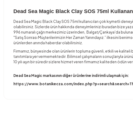
Dead Sea Magic Black Clay SOS 75ml Kullanan
Dead Sea Magic Black Clay SOS 75ml kullanıcıları çok kıymetli deneyi
olabilirsiniz. Sizlerde ürün hakkında deneyimlerinizi buradan bize yaz
996 numaralı çağrı merkezimiz üzerinden, Balgat/Çankaya'da buluna
"Satış Sonrası Müşterilerimizin Her Zaman Yanındayız.” ilkesini ben
ürünlerden anında haberdar olabilirsiniz.
Firmamız, bünyesinde olan ürünlerin topluma güvenli, etkili ve kaliteli
tanıtımlara yer vermemektedir. Bilimsel çalışmaların sonuçlarıyla ürünü
10 yılı aşın bir süredir sizlere hizmet veren firmamız kaliteden ödün
Dead Sea Magic markasının diğer ürünlerine indirimli ulaşmak için:
https://www.botanikecza.com/index.php?p=search&search=T
Bu ürünün fiyat bilgisi, resim, ürün açıklamalarında ve diğer konula
Görüş ve önerileriniz için teşekkür ederiz.
Ürün resmi kalitesiz, bozuk veya görüntülenemiyor.
Ürün açıklamasında eksik bilgiler bulunuyor.