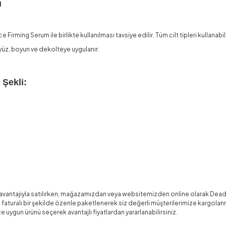
ı
rming Serum ile birlikte kullanılması tavsiye edilir. Tüm cilt tipleri kullanabili
 yüz, boyun ve dekolteye uygulanır.
 Şekli:
ntajıyla satılırken, mağazamızdan veya websitemizden online olarak Dead Sea 
faturalı bir şekilde özenle paketlenerek siz değerli müşterilerimize kargolanmak
e uygun ürünü seçerek avantajlı fiyatlardan yararlanabilirsiniz.