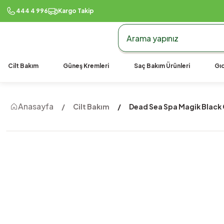
444 4 996
Kargo Takip
Cilt Bakım
Güneş Kremleri
Saç Bakım Ürünleri
Gıd
Anasayfa
Cilt Bakım
Dead Sea Spa Magik Black