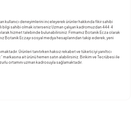
kullanıcı deneyimlerini inceleyerek ürünler hakkında fikir sahibi
taylı bilgi sahibi olmak isterseniz Uzman çalışan kadromuzdan 444 4
ak hizmet talebinde bulunabilirsiniz. Firmamız Botanik Ecza olarak
mız Botanik Eczayı sosyal medya hesaplarından takip ederek, yeni
aktadır. Ürünleri tanıtırken haksız rekabet ve tüketiciyi yanıltıcı
markasına ait ürünü hemen satın alabilirsiniz. Birikim ve Tecrübesi ile
huzurlu ortamını uzman kadrosuyla sağlamaktadır.
bilirsiniz.