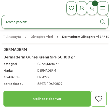
990 TL Üzeri Ücretsiz Kargo
990 TL Üzeri Ücretsiz Kargo
990 TL Üzeri Ücretsiz Kargo
Anasayfa
Güneş Kremleri
Dermaderm Güneş Kremi SPF 50 
DERMADERM
Dermaderm Güneş Kremi SPF 50 100 gr
Kategori
Güneş Kremleri
Marka
DERMADERM
Stok Kodu
PR14227
Barkod Kodu
8697400690829
Gelince Haber Ver