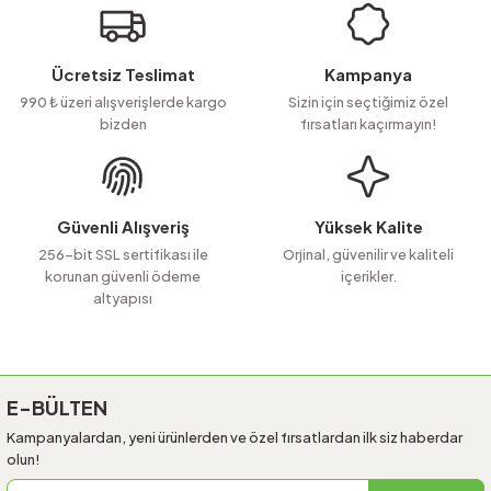
Görüş ve önerileriniz için teşekkür ederiz.
Ürün resmi kalitesiz, bozuk veya görüntülenemiyor.
Ücretsiz Teslimat
Kampanya
Ürün açıklamasında eksik bilgiler bulunuyor.
990 ₺ üzeri alışverişlerde kargo
Sizin için seçtiğimiz özel
bizden
fırsatları kaçırmayın!
Ürün bilgilerinde hatalar bulunuyor.
Ürün fiyatı diğer sitelerden daha pahalı.
Bu ürüne benzer farklı alternatifler olmalı.
Güvenli Alışveriş
Yüksek Kalite
256-bit SSL sertifikası ile
Orjinal, güvenilir ve kaliteli
korunan güvenli ödeme
içerikler.
altyapısı
Gönder
E-BÜLTEN
Kampanyalardan, yeni ürünlerden ve özel fırsatlardan ilk siz haberdar
olun!