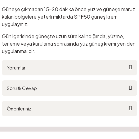
Güneşe çıkmadan 15–20 dakika önce yüz ve güneşe maruz
kalan bölgelere yeterli miktarda SPF50 güneş kremi
uygulayınız.
Gün içerisinde güneşte uzun süre kalındığında, yüzme,
terleme veya kurulama sonrasında yüz güneş kremi yeniden
uygulanmalıdır.
Yorumlar
Soru & Cevap
Bu ürüne ilk yorumu siz yapın!
Önerileriniz
Yorum Yaz
Ürün hakkında henüz soru sorulmamış.
Bu ürünün fiyat bilgisi, resim, ürün açıklamalarında ve diğer konularda
yetersiz gördüğünüz noktaları öneri formunu kullanarak tarafımıza
Soru Sor
iletebilirsiniz.