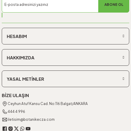
ABONE OL
HESABIM
HAKKIMIZDA
YASAL METİNLER
BİZE ULAŞIN
Ceyhun Atuf Kansu Cad. No:116 Balgat/ANKARA
444 4 996
iletisim@botanikecza.com