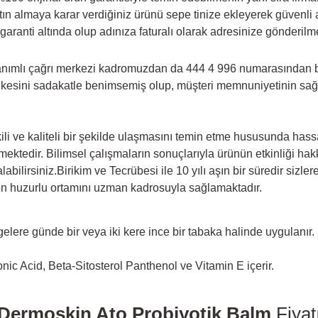
n almaya karar verdiğiniz ürünü sepe tinize ekleyerek güvenli al
garanti altında olup adınıza faturalı olarak adresinize gönderilm
nanımlı çağrı merkezi kadromuzdan da 444 4 996
numarasından biz
lkesini sadakatle benimsemiş olup, müşteri memnuniyetinin sağla
li ve kaliteli bir şekilde ulaşmasını temin etme hususunda hassas
memektedir. Bilimsel çalışmaların sonuçlarıyla ürünün etkinliği h
bilirsiniz.Birikim ve Tecrübesi ile 10 yılı aşın bir süredir siz
 en huzurlu ortamını uzman kadrosuyla sağlamaktadır.
gelere günde bir veya iki kere ince bir tabaka halinde uygulanır.
ic Acid, Beta-Sitosterol Panthenol ve Vitamin E içerir.
Dermoskin Ato Probiyotik Balm
Fiyat