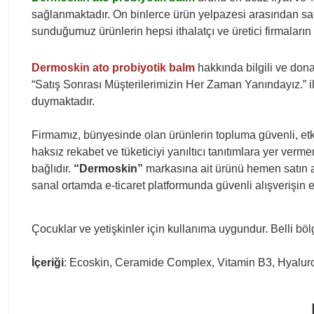
sağlanmaktadır. On binlerce ürün yelpazesi arasından satı
sunduğumuz ürünlerin hepsi ithalatçı ve üretici firmaların 
Dermoskin ato probiyotik balm
hakkında bilgili ve do
“Satış Sonrası Müşterilerimizin Her Zaman Yanındayız.” i
duymaktadır.
Firmamız, bünyesinde olan ürünlerin topluma güvenli, etki
haksız rekabet ve tüketiciyi yanıltıcı tanıtımlara yer ver
bağlıdır.
“Dermoskin”
markasına ait ürünü hemen satın ala
sanal ortamda e-ticaret platformunda güvenli alışverişin
Çocuklar ve yetişkinler için kullanıma uygundur. Belli böl
İçeriği
: Ecoskin, Ceramide Complex, Vitamin B3, Hyaluron