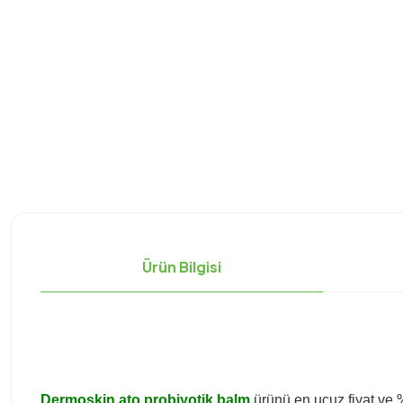
Ürün Bilgisi
Dermoskin ato probiyotik balm
ürünü en ucuz fiyat ve %