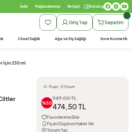
İade
Mağazalarımız
İletişim
Katalog
Giriş Yap
Sepetim
ık
Cinsel Sağlık
Ağız ve Diş Sağlığı
Kore Kozmetik
r İçin 230 ml
0 - Puan - 0 Yorum
iltler
949,00 TL
%50
474,50 TL
Fiyatı Düşünce Haber Ver
Yorum Yaz