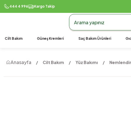
444 4 996
Kargo Takip
Cilt Bakım
Güneş Kremleri
Saç Bakım Ürünleri
Gıd
Anasayfa
Cilt Bakım
Yüz Bakımı
Nemlendiri