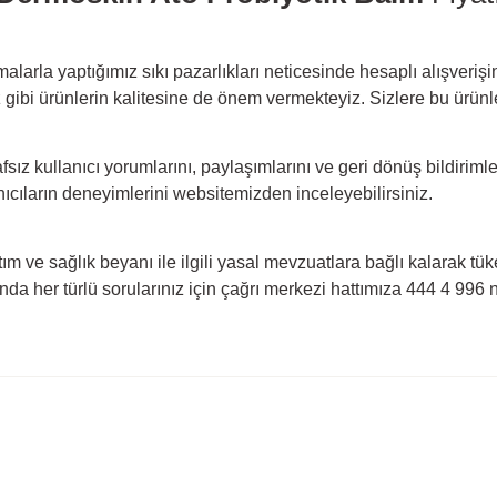
rmalarla yaptığımız sıkı pazarlıkları neticesinde hesaplı alışveri
ibi ürünlerin kalitesine de önem vermekteyiz. Sizlere bu ürünleri
arafsız kullanıcı yorumlarını, paylaşımlarını ve geri dönüş bildirimle
nıcıların deneyimlerini websitemizden inceleyebilirsiniz.
ım ve sağlık beyanı ile ilgili yasal mevzuatlara bağlı kalarak tük
nda her türlü sorularınız için çağrı merkezi hattımıza 444 4 996
rda yetersiz gördüğünüz noktaları öneri formunu kullanarak tarafımıza ilete
Ürün hakkında henüz soru sorulmamış.
Bu ürüne ilk yorumu siz yapın!
Yorum Yaz
Soru Sor