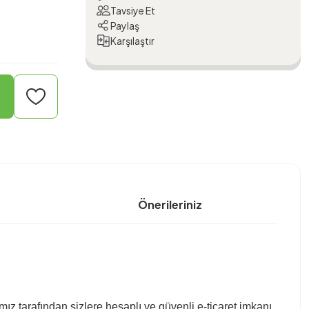
Tavsiye Et
Paylaş
Karşılaştır
Önerileriniz
mız tarafından sizlere hesaplı ve güvenli e-ticaret imkanı