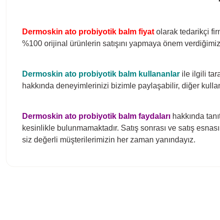
Dermoskin ato probiyotik balm fiyat
olarak tedarikçi fi
%100 orijinal ürünlerin satışını yapmaya önem verdiğimiz g
Dermoskin ato probiyotik balm
kullananlar
ile ilgili t
hakkında deneyimlerinizi bizimle paylaşabilir, diğer kulla
Dermoskin ato probiyotik balm
faydaları
hakkında tanıt
kesinlikle bulunmamaktadır. Satış sonrası ve satış esnası
siz değerli müşterilerimizin her zaman yanındayız.
Bu ürünün fiyat bilgisi, resim, ürün açıklamalarında ve diğer konula
Görüş ve önerileriniz için teşekkür ederiz.
Ürün resmi kalitesiz, bozuk veya görüntülenemiyor.
Ürün açıklamasında eksik bilgiler bulunuyor.