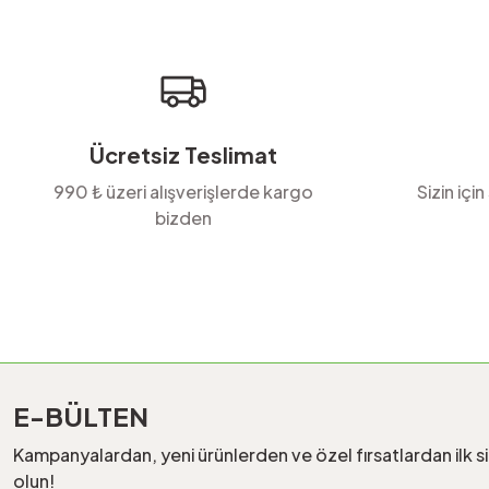
Ürün bilgilerinde hatalar bulunuyor.
Ürün fiyatı diğer sitelerden daha pahalı.
Bu ürüne benzer farklı alternatifler olmalı.
Ücretsiz Teslimat
990 ₺ üzeri alışverişlerde kargo
Sizin için
bizden
E-BÜLTEN
Kampanyalardan, yeni ürünlerden ve özel fırsatlardan ilk s
olun!