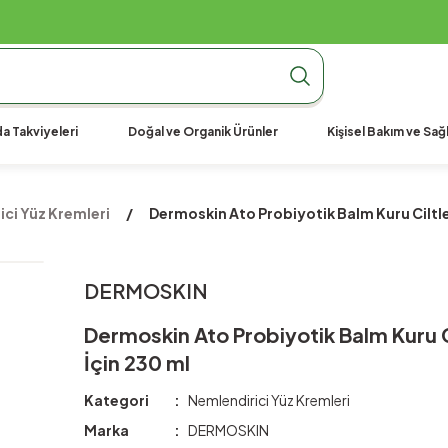
990 TL Üzeri Ücretsiz Kargo
990 TL Üzeri Ücretsiz Kargo
990 TL Üzeri Ücretsiz Kargo
a Takviyeleri
Doğal ve Organik Ürünler
Kişisel Bakım ve Sağl
ci Yüz Kremleri
Dermoskin Ato Probiyotik Balm Kuru Ciltle
DERMOSKIN
Dermoskin Ato Probiyotik Balm Kuru C
İçin 230 ml
Kategori
Nemlendirici Yüz Kremleri
Marka
DERMOSKIN