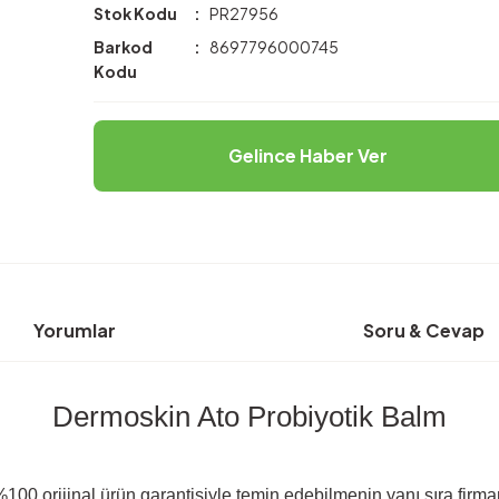
Stok Kodu
PR27956
Barkod
8697796000745
Kodu
Gelince Haber Ver
Yorumlar
Soru & Cevap
Dermoskin Ato Probiyotik Balm
100 orijinal ürün garantisiyle temin edebilmenin yanı sıra firma