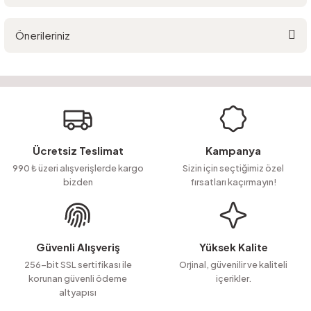
Bu ürüne ilk yorumu siz yapın!
Önerileriniz
Yorum Yaz
Ürün hakkında henüz soru sorulmamış.
Bu ürünün fiyat bilgisi, resim, ürün açıklamalarında ve diğer konularda
yetersiz gördüğünüz noktaları öneri formunu kullanarak tarafımıza
Soru Sor
iletebilirsiniz.
Görüş ve önerileriniz için teşekkür ederiz.
Ürün resmi kalitesiz, bozuk veya görüntülenemiyor.
Ücretsiz Teslimat
Kampanya
Ürün açıklamasında eksik bilgiler bulunuyor.
990 ₺ üzeri alışverişlerde kargo
Sizin için seçtiğimiz özel
bizden
fırsatları kaçırmayın!
Ürün bilgilerinde hatalar bulunuyor.
Ürün fiyatı diğer sitelerden daha pahalı.
Bu ürüne benzer farklı alternatifler olmalı.
Güvenli Alışveriş
Yüksek Kalite
256-bit SSL sertifikası ile
Orjinal, güvenilir ve kaliteli
korunan güvenli ödeme
içerikler.
altyapısı