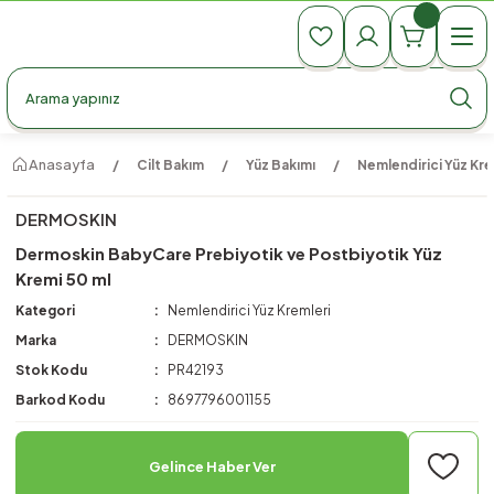
990 TL Üzeri Ücretsiz Kargo
990 TL Üzeri Ücretsiz Kargo
990 TL Üzeri Ücretsiz Kargo
Anasayfa
Cilt Bakım
Yüz Bakımı
Nemlendirici Yüz Kre
DERMOSKIN
Dermoskin BabyCare Prebiyotik ve Postbiyotik Yüz
Kremi 50 ml
Kategori
Nemlendirici Yüz Kremleri
Marka
DERMOSKIN
Stok Kodu
PR42193
Barkod Kodu
8697796001155
Gelince Haber Ver