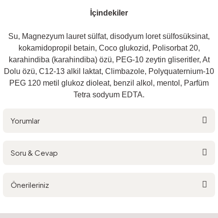
İçindekiler
Su, Magnezyum lauret sülfat, disodyum loret sülfosüksinat,
kokamidopropil betain, Coco glukozid, Polisorbat 20,
karahindiba (karahindiba) özü, PEG-10 zeytin gliseritler, At
Dolu özü, C12-13 alkil laktat, Climbazole, Polyquaternium-10
PEG 120 metil glukoz dioleat, benzil alkol, mentol, Parfüm
Tetra sodyum EDTA.
Yorumlar
Soru & Cevap
Bu ürüne ilk yorumu siz yapın!
Önerileriniz
Yorum Yaz
Ürün hakkında henüz soru sorulmamış.
Bu ürünün fiyat bilgisi, resim, ürün açıklamalarında ve diğer konularda