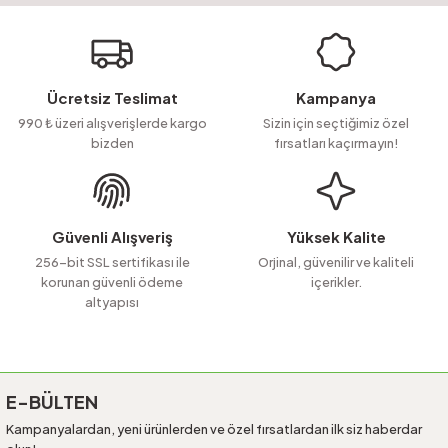
yetersiz gördüğünüz noktaları öneri formunu kullanarak tarafımıza
Soru Sor
iletebilirsiniz.
Görüş ve önerileriniz için teşekkür ederiz.
Ürün resmi kalitesiz, bozuk veya görüntülenemiyor.
Ücretsiz Teslimat
Kampanya
Ürün açıklamasında eksik bilgiler bulunuyor.
990 ₺ üzeri alışverişlerde kargo
Sizin için seçtiğimiz özel
bizden
fırsatları kaçırmayın!
Ürün bilgilerinde hatalar bulunuyor.
Ürün fiyatı diğer sitelerden daha pahalı.
Bu ürüne benzer farklı alternatifler olmalı.
Güvenli Alışveriş
Yüksek Kalite
256-bit SSL sertifikası ile
Orjinal, güvenilir ve kaliteli
korunan güvenli ödeme
içerikler.
altyapısı
Gönder
E-BÜLTEN
Kampanyalardan, yeni ürünlerden ve özel fırsatlardan ilk siz haberdar