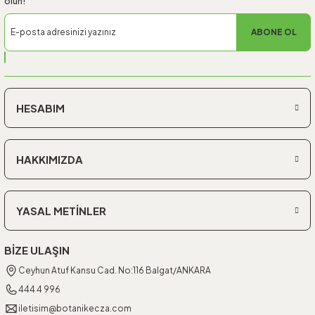
olun!
ABONE OL
HESABIM
HAKKIMIZDA
YASAL METİNLER
BİZE ULAŞIN
Ceyhun Atuf Kansu Cad. No:116 Balgat/ANKARA
444 4 996
iletisim@botanikecza.com