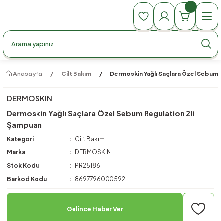
990 TL Üzeri Ücretsiz Kargo
990 TL Üzeri Ücretsiz Kargo
990 TL Üzeri Ücretsiz Kargo
Anasayfa
Cilt Bakım
Dermoskin Yağlı Saçlara Özel Sebum 
DERMOSKIN
Dermoskin Yağlı Saçlara Özel Sebum Regulation 2li
Şampuan
Kategori
Cilt Bakım
Marka
DERMOSKIN
Stok Kodu
PR25186
Barkod Kodu
8697796000592
Gelince Haber Ver