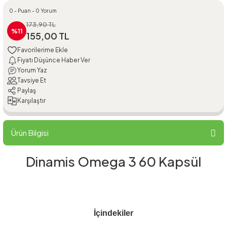
0 - Puan - 0 Yorum
173,90 TL
%11
155,00 TL
Fiyatı Düşünce Haber Ver
Yorum Yaz
Tavsiye Et
Paylaş
Karşılaştır
Ürün Bilgisi
Dinamis Omega 3 60 Kapsül
İçindekiler