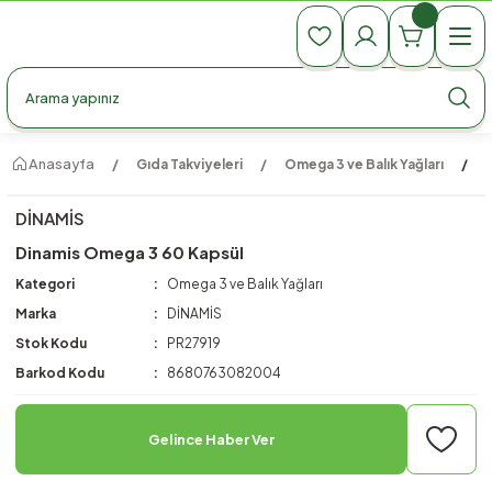
990 TL Üzeri Ücretsiz Kargo
990 TL Üzeri Ücretsiz Kargo
990 TL Üzeri Ücretsiz Kargo
Anasayfa
Gıda Takviyeleri
Omega 3 ve Balık Yağları
DİNAMİS
Dinamis Omega 3 60 Kapsül
Kategori
Omega 3 ve Balık Yağları
Marka
DİNAMİS
Stok Kodu
PR27919
Barkod Kodu
8680763082004
Gelince Haber Ver