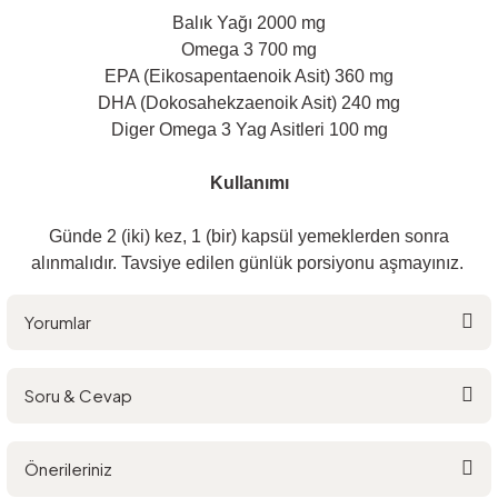
Balık Yağı 2000 mg
Omega 3 700 mg
EPA (Eikosapentaenoik Asit) 360 mg
DHA (Dokosahekzaenoik Asit) 240 mg
Diger Omega 3 Yag Asitleri 100 mg
Kullanımı
Günde 2 (iki) kez, 1 (bir) kapsül yemeklerden sonra
alınmalıdır. Tavsiye edilen günlük porsiyonu aşmayınız.
Yorumlar
Soru & Cevap
Bu ürüne ilk yorumu siz yapın!
Önerileriniz
Yorum Yaz
Ürün hakkında henüz soru sorulmamış.