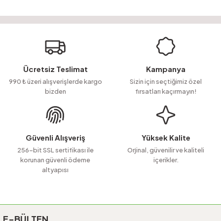
Bu ürünün fiyat bilgisi, resim, ürün açıklamalarında ve diğer konularda
yetersiz gördüğünüz noktaları öneri formunu kullanarak tarafımıza
Soru Sor
iletebilirsiniz.
Görüş ve önerileriniz için teşekkür ederiz.
Ürün resmi kalitesiz, bozuk veya görüntülenemiyor.
Ücretsiz Teslimat
Kampanya
Ürün açıklamasında eksik bilgiler bulunuyor.
990 ₺ üzeri alışverişlerde kargo
Sizin için seçtiğimiz özel
bizden
fırsatları kaçırmayın!
Ürün bilgilerinde hatalar bulunuyor.
Ürün fiyatı diğer sitelerden daha pahalı.
Bu ürüne benzer farklı alternatifler olmalı.
Güvenli Alışveriş
Yüksek Kalite
256-bit SSL sertifikası ile
Orjinal, güvenilir ve kaliteli
korunan güvenli ödeme
içerikler.
altyapısı
Gönder
E-BÜLTEN