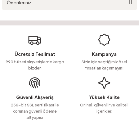
Önerileriniz
Yorum Yaz
Ürün hakkında henüz soru sorulmamış.
Bu ürünün fiyat bilgisi, resim, ürün açıklamalarında ve diğer konularda
yetersiz gördüğünüz noktaları öneri formunu kullanarak tarafımıza
Soru Sor
iletebilirsiniz.
Görüş ve önerileriniz için teşekkür ederiz.
Ürün resmi kalitesiz, bozuk veya görüntülenemiyor.
Ücretsiz Teslimat
Kampanya
Ürün açıklamasında eksik bilgiler bulunuyor.
990 ₺ üzeri alışverişlerde kargo
Sizin için seçtiğimiz özel
bizden
fırsatları kaçırmayın!
Ürün bilgilerinde hatalar bulunuyor.
Ürün fiyatı diğer sitelerden daha pahalı.
Bu ürüne benzer farklı alternatifler olmalı.
Güvenli Alışveriş
Yüksek Kalite
256-bit SSL sertifikası ile
Orjinal, güvenilir ve kaliteli
korunan güvenli ödeme
içerikler.
altyapısı
Gönder