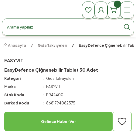
990 TL Üzeri Ücretsiz Kargo
990 TL Üzeri Ücretsiz Kargo
990 TL Üzeri Ücretsiz Kargo
Anasayfa
Gıda Takviyeleri
EasyDefence Çiğnenebilir Tabl
EASYVIT
EasyDefence Çiğnenebilir Tablet 30 Adet
Kategori
Gıda Takviyeleri
Marka
EASYVIT
Stok Kodu
PR42400
Barkod Kodu
8681794082575
Gelince Haber Ver