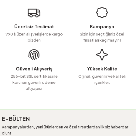
iletebilirsiniz.
Görüş ve önerileriniz için teşekkür ederiz.
Ürün resmi kalitesiz, bozuk veya görüntülenemiyor.
Ücretsiz Teslimat
Kampanya
Ürün açıklamasında eksik bilgiler bulunuyor.
990 ₺ üzeri alışverişlerde kargo
Sizin için seçtiğimiz özel
bizden
fırsatları kaçırmayın!
Ürün bilgilerinde hatalar bulunuyor.
Ürün fiyatı diğer sitelerden daha pahalı.
Bu ürüne benzer farklı alternatifler olmalı.
Güvenli Alışveriş
Yüksek Kalite
256-bit SSL sertifikası ile
Orjinal, güvenilir ve kaliteli
korunan güvenli ödeme
içerikler.
altyapısı
Gönder
E-BÜLTEN
Kampanyalardan, yeni ürünlerden ve özel fırsatlardan ilk siz haberdar
olun!