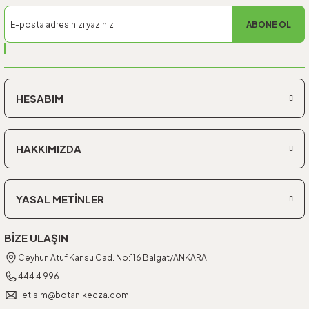
ABONE OL
HESABIM
HAKKIMIZDA
YASAL METİNLER
BİZE ULAŞIN
Ceyhun Atuf Kansu Cad. No:116 Balgat/ANKARA
444 4 996
iletisim@botanikecza.com