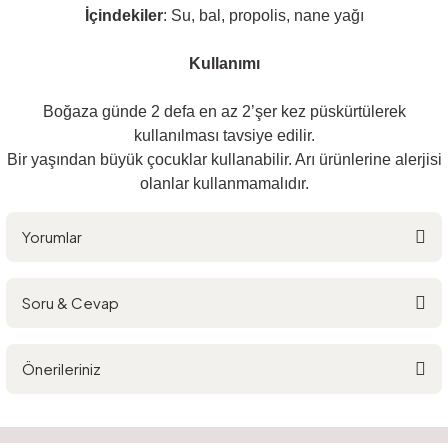
İçindekiler
: Su, bal, propolis, nane yağı
Kullanımı
Boğaza günde 2 defa en az 2’şer kez püskürtülerek
kullanılması tavsiye edilir.
Bir yaşından büyük çocuklar kullanabilir. Arı ürünlerine alerjisi
olanlar kullanmamalıdır.
Yorumlar
Soru & Cevap
Bu ürüne ilk yorumu siz yapın!
Önerileriniz
Yorum Yaz
Ürün hakkında henüz soru sorulmamış.
Bu ürünün fiyat bilgisi, resim, ürün açıklamalarında ve diğer konularda
yetersiz gördüğünüz noktaları öneri formunu kullanarak tarafımıza
Soru Sor