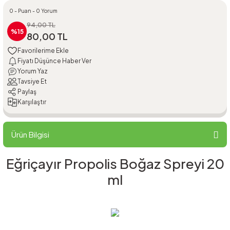
0 - Puan - 0 Yorum
94,00 TL
%15
80,00 TL
Fiyatı Düşünce Haber Ver
Yorum Yaz
Tavsiye Et
Paylaş
Karşılaştır
Ürün Bilgisi
Eğriçayır Propolis Boğaz Spreyi 20
ml