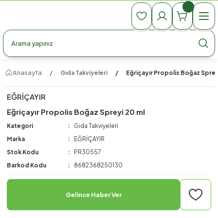
990 TL Üzeri Ücretsiz Kargo
990 TL Üzeri Ücretsiz Kargo
990 TL Üzeri Ücretsiz Kargo
Anasayfa
Gıda Takviyeleri
Eğriçayır Propolis Boğaz Sprey
EĞRİÇAYIR
Eğriçayır Propolis Boğaz Spreyi 20 ml
Kategori
Gıda Takviyeleri
Marka
EĞRİÇAYIR
Stok Kodu
PR30557
Barkod Kodu
8682368250130
Gelince Haber Ver