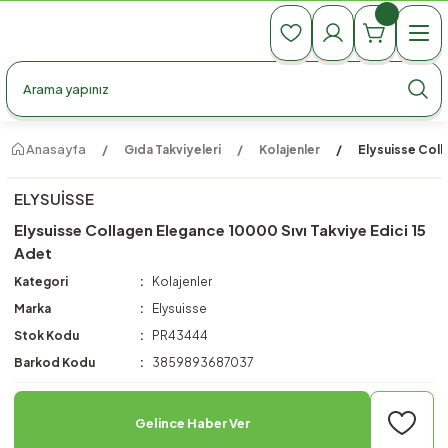
990 TL Üzeri Ücretsiz Kargo
990 TL Üzeri Ücretsiz Kargo
990 TL Üzeri Ücretsiz Kargo
Anasayfa
Gıda Takviyeleri
Kolajenler
Elysuisse Coll
ELYSUISSE
Elysuisse Collagen Elegance 10000 Sıvı Takviye Edici 15
Adet
Kategori
Kolajenler
Marka
Elysuisse
Stok Kodu
PR43444
Barkod Kodu
3859893687037
Gelince Haber Ver