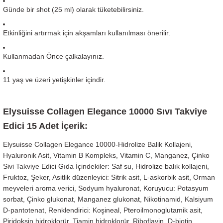
Günde bir shot (25 ml) olarak tüketebilirsiniz.
Etkinliğini artırmak için akşamları kullanılması önerilir.
Kullanmadan Önce çalkalayınız.
11 yaş ve üzeri yetişkinler içindir.
Elysuisse Collagen Elegance 10000 Sıvı Takviye
Edici 15 Adet İçerik:
Elysuisse Collagen Elegance 10000-Hidrolize Balik Kollajeni,
Hyaluronik Asit, Vitamin B Kompleks, Vitamin C, Manganez, Çinko
Sivi Takviye Edici Gıda İçindekiler: Saf su, Hidrolize balık kollajeni,
Fruktoz, Şeker, Asitlik düzenleyici: Sitrik asit, L-askorbik asit, Orman
meyveleri aroma verici, Sodyum hyaluronat, Koruyucu: Potasyum
sorbat, Çinko glukonat, Manganez glukonat, Nikotinamid, Kalsiyum
D-pantotenat, Renklendirici: Koşineal, Pteroilmonoglutamik asit,
Piridoksin hidroklorür, Tiamin hidroklorür, Riboflavin, D-biotin,