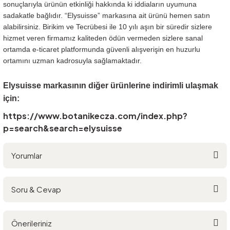
sonuçlarıyla ürünün etkinliği hakkında ki iddiaların uyumuna
sadakatle bağlıdır. “Elysuisse” markasına ait ürünü hemen satın
alabilirsiniz. Birikim ve Tecrübesi ile 10 yılı aşın bir süredir sizlere
hizmet veren firmamız kaliteden ödün vermeden sizlere sanal
ortamda e-ticaret platformunda güvenli alışverişin en huzurlu
ortamını uzman kadrosuyla sağlamaktadır.
Elysuisse markasının diğer ürünlerine indirimli ulaşmak
için:
https://www.botanikecza.com/index.php?
p=search&search=elysuisse
Yorumlar
Soru & Cevap
Bu ürüne ilk yorumu siz yapın!
Önerileriniz
Yorum Yaz