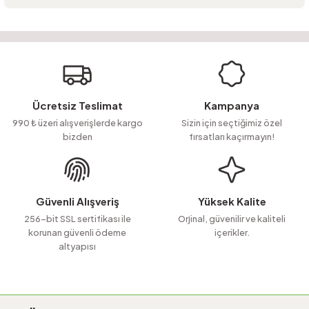
Ürün hakkında henüz soru sorulmamış.
Bu ürünün fiyat bilgisi, resim, ürün açıklamalarında ve diğer konularda
yetersiz gördüğünüz noktaları öneri formunu kullanarak tarafımıza
Soru Sor
iletebilirsiniz.
Görüş ve önerileriniz için teşekkür ederiz.
Ürün resmi kalitesiz, bozuk veya görüntülenemiyor.
Ücretsiz Teslimat
Kampanya
Ürün açıklamasında eksik bilgiler bulunuyor.
990 ₺ üzeri alışverişlerde kargo
Sizin için seçtiğimiz özel
bizden
fırsatları kaçırmayın!
Ürün bilgilerinde hatalar bulunuyor.
Ürün fiyatı diğer sitelerden daha pahalı.
Bu ürüne benzer farklı alternatifler olmalı.
Güvenli Alışveriş
Yüksek Kalite
256-bit SSL sertifikası ile
Orjinal, güvenilir ve kaliteli
korunan güvenli ödeme
içerikler.
altyapısı
Gönder