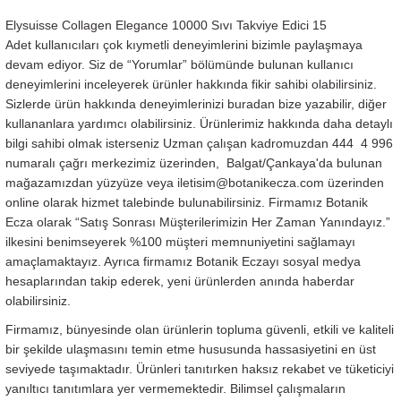
Elysuisse Collagen Elegance 10000 Sıvı Takviye Edici 15
Adet kullanıcıları çok kıymetli deneyimlerini bizimle paylaşmaya
devam ediyor. Siz de “Yorumlar” bölümünde bulunan kullanıcı
deneyimlerini inceleyerek ürünler hakkında fikir sahibi olabilirsiniz.
Sizlerde ürün hakkında deneyimlerinizi buradan bize yazabilir, diğer
kullananlara yardımcı olabilirsiniz. Ürünlerimiz hakkında daha detaylı
bilgi sahibi olmak isterseniz Uzman çalışan kadromuzdan 444 4 996
numaralı çağrı merkezimiz üzerinden, Balgat/Çankaya'da bulunan
mağazamızdan yüzyüze veya iletisim@botanikecza.com üzerinden
online olarak hizmet talebinde bulunabilirsiniz. Firmamız Botanik
Ecza olarak “Satış Sonrası Müşterilerimizin Her Zaman Yanındayız.”
ilkesini benimseyerek %100 müşteri memnuniyetini sağlamayı
amaçlamaktayız. Ayrıca firmamız Botanik Eczayı sosyal medya
hesaplarından takip ederek, yeni ürünlerden anında haberdar
olabilirsiniz.
Firmamız, bünyesinde olan ürünlerin topluma güvenli, etkili ve kaliteli
bir şekilde ulaşmasını temin etme hususunda hassasiyetini en üst
seviyede taşımaktadır. Ürünleri tanıtırken haksız rekabet ve tüketiciyi
yanıltıcı tanıtımlara yer vermemektedir. Bilimsel çalışmaların