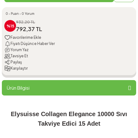
0 - Puan - 0 Yorum
932,20 TL
%15
792,37 TL
Fiyatı Düşünce Haber Ver
Yorum Yaz
Tavsiye Et
Paylaş
Karşılaştır
Ürün Bilgisi
Elysuisse Collagen Elegance 10000 Sıvı
Takviye Edici 15 Adet