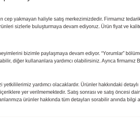
rün cep yakmayan haliyle satış merkezimizdedir. Firmamız tedarikçi
rünleri sizlerle buluşturmaya devam ediyoruz. Ürün fiyat ve ka
eyimlerini bizimle paylaşmaya devam ediyor. “Yorumlar” bölümün
ilir, diğer kullananlara yardımcı olabilirsiniz. Ayrıca firmamı
yetkililerimiz yardımcı olacaklardır. Ürünler hakkındaki detaylı bi
cı içeriklere yer verilmemektedir. Satış sonrası ve satış öncesi 
larımıza ürünler hakkında tüm detayları sorabilir anında bilgi al
rda yetersiz gördüğünüz noktaları öneri formunu kullanarak tarafımıza ilete
Ürün hakkında henüz soru sorulmamış.
Bu ürüne ilk yorumu siz yapın!