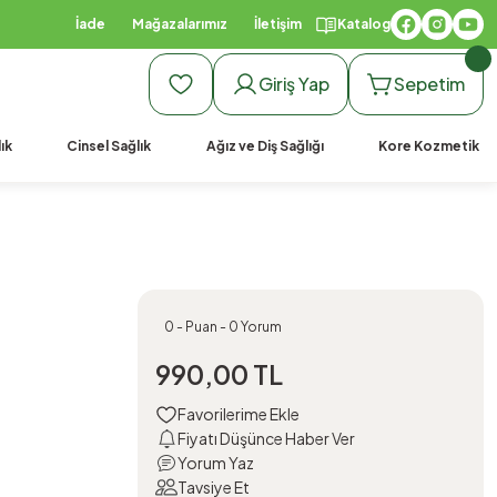
İade
Mağazalarımız
İletişim
Katalog
Giriş Yap
Sepetim
ık
Cinsel Sağlık
Ağız ve Diş Sağlığı
Kore Kozmetik
0 - Puan - 0 Yorum
990,00 TL
Fiyatı Düşünce Haber Ver
Yorum Yaz
Tavsiye Et