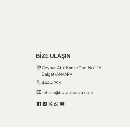
BİZE ULAŞIN
Ceyhun Atuf Kansu Cad. No:116
Balgat/ANKARA
444 4 996
iletisim@botanikecza.com