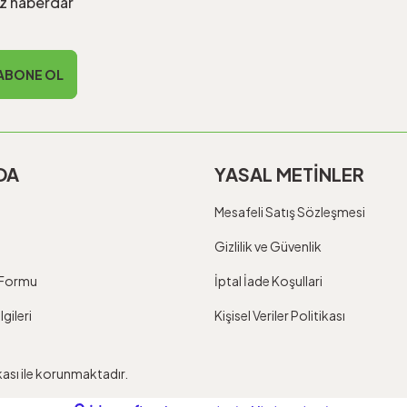
iz haberdar
ABONE OL
DA
YASAL METİNLER
Mesafeli Satış Sözleşmesi
Gizlilik ve Güvenlik
m Formu
İptal İade Koşullari
gileri
Kişisel Veriler Politikası
ikası ile korunmaktadır.