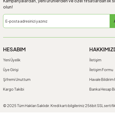
Kampanyalardan, yeni ürünlerden ve özel fırsatlardan ilk s
olun!
HESABIM
HAKKIMIZ
Yeni Üyelik
İletişim
Üye Girişi
İletişim Formu
Şifremi Unuttum
Havale Bildiri
Kargo Takibi
Banka Hesap Bil
© 2025 Tüm Hakları Saklıdır. Kredi kartı bilgileriniz 256bit SSL sertif