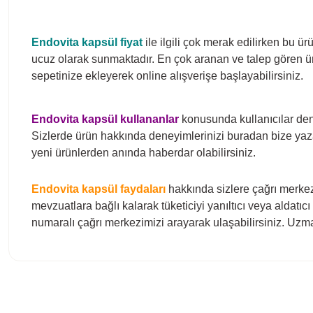
Endovita kapsül
fiyat
ile ilgili çok merak edilirken bu ü
ucuz olarak sunmaktadır. En çok aranan ve talep gören ü
sepetinize ekleyerek online alışverişe başlayabilirsiniz.
Endovita kapsül
kullananlar
konusunda kullanıcılar den
Sizlerde ürün hakkında deneyimlerinizi buradan bize yazab
yeni ürünlerden anında haberdar olabilirsiniz.
Endovita kapsül
faydaları
hakkında sizlere çağrı merkezi 
mevzuatlara bağlı kalarak tüketiciyi yanıltıcı veya aldatı
numaralı çağrı merkezimizi arayarak ulaşabilirsiniz. Uzman
Bu ürünün fiyat bilgisi, resim, ürün açıklamalarında ve diğer konula
Görüş ve önerileriniz için teşekkür ederiz.