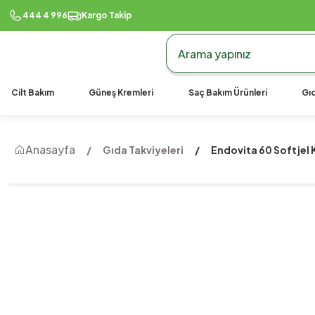
444 4 996
Kargo Takip
Cilt Bakım
Güneş Kremleri
Saç Bakım Ürünleri
Gıd
Anasayfa
Gıda Takviyeleri
Endovita 60 Softjel 