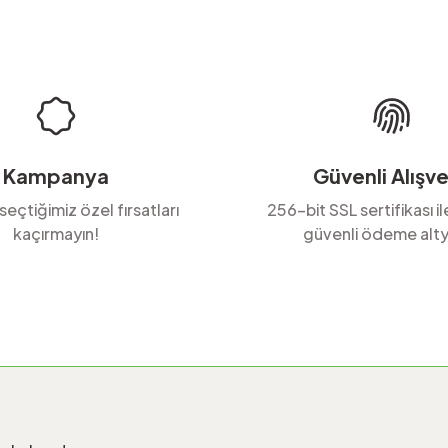
Yorum Yaz
Soru Sor
Kampanya
Güvenli Alışve
 seçtiğimiz özel fırsatları
256-bit SSL sertifikası i
kaçırmayın!
güvenli ödeme alty
Gönder