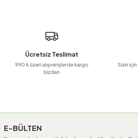
Ürün resmi kalitesiz, bozuk veya görüntülenemiyor.
Ürün açıklamasında eksik bilgiler bulunuyor.
Ürün bilgilerinde hatalar bulunuyor.
Ürün fiyatı diğer sitelerden daha pahalı.
Bu ürüne benzer farklı alternatifler olmalı.
Ücretsiz Teslimat
990 ₺ üzeri alışverişlerde kargo
Sizin için
bizden
E-BÜLTEN