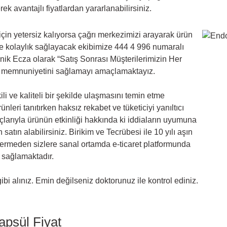
k avantajlı fiyatlardan yararlanabilirsiniz.
çin yetersiz kalıyorsa çağrı
merkezimizi arayarak ürün
ize kolaylık sağlayacak ekibimize 444 4 996 numaralı
nik Ecza olarak “Satış Sonrası Müşterilerimizin Her
i memnuniyetini sağlamayı amaçlamaktayız.
i ve kaliteli bir şekilde ulaşmasını temin etme
leri tanıtırken haksız rekabet ve tüketiciyi yanıltıcı
çlarıyla ürünün etkinliği hakkında ki iddiaların uyumuna
atın alabilirsiniz. Birikim ve Tecrübesi ile 10 yılı aşın
 vermeden sizlere sanal ortamda e-ticaret platformunda
 sağlamaktadır.
i alınız. Emin değilseniz doktorunuz ile kontrol ediniz.
apsül Fiyat