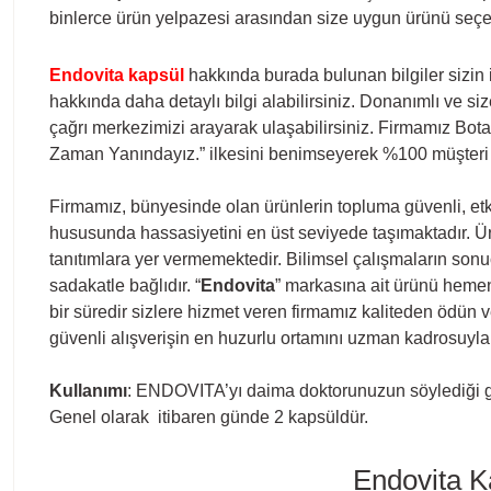
binlerce ürün yelpazesi arasından size uygun ürünü seçere
Endovita kapsül
hakkında burada bulunan bilgiler sizin i
hakkında daha detaylı bilgi alabilirsiniz. Donanımlı ve s
çağrı merkezimizi arayarak ulaşabilirsiniz. Firmamız Bota
Zaman Yanındayız.” ilkesini benimseyerek %100 müşter
Firmamız, bünyesinde olan ürünlerin topluma güvenli, etkil
hususunda hassasiyetini en üst seviyede taşımaktadır. Ürün
tanıtımlara yer vermemektedir. Bilimsel çalışmaların sonu
sadakatle bağlıdır. “
Endovita
” markasına ait ürünü hemen s
bir süredir sizlere hizmet veren firmamız kaliteden ödün
güvenli alışverişin en huzurlu ortamını uzman kadrosuyla
Kullanımı
: ENDOVITA’yı daima doktorunuzun söylediği gib
Genel olarak itibaren günde 2 kapsüldür.
Endovita K