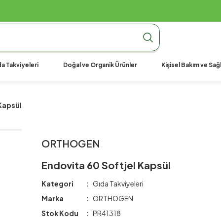
990 TL Üzeri Ücretsiz Kargo
990 TL Üzeri Ücretsiz Kargo
990 TL Üzeri Ücretsiz Kargo
a Takviyeleri
Doğal ve Organik Ürünler
Kişisel Bakım ve Sağl
Kapsül
ORTHOGEN
Endovita 60 Softjel Kapsül
Kategori
Gıda Takviyeleri
Marka
ORTHOGEN
Stok Kodu
PR41318