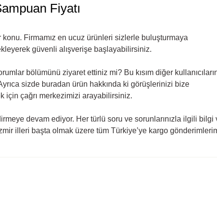
Şampuan Fiyatı
r konu. Firmamız en ucuz ürünleri sizlerle buluşturmaya
ekleyerek güvenli alışverişe başlayabilirsiniz.
orumlar bölümünü ziyaret ettiniz mi? Bu kısım diğer kullanıcıları
 Ayrıca sizde buradan ürün hakkında ki görüşlerinizi bize
ek için çağrı merkezimizi arayabilirsiniz.
rmeye devam ediyor. Her türlü soru ve sorunlarınızla ilgili bilgi
İzmir illeri başta olmak üzere tüm Türkiye’ye kargo gönderimler
rda yetersiz gördüğünüz noktaları öneri formunu kullanarak tarafımıza ilete
Ürün hakkında henüz soru sorulmamış.
Bu ürüne ilk yorumu siz yapın!
Yorum Yaz
Soru Sor