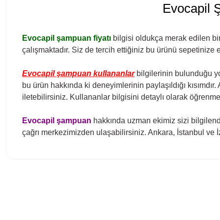
Evocapil 
Evocapil şampuan fiyatı
bilgisi oldukça merak edilen bi
çalışmaktadır. Siz de tercih ettiğiniz bu ürünü sepetinize 
Evocapil şampuan kullananlar
bilgilerinin bulunduğu y
bu ürün hakkında ki deneyimlerinin paylaşıldığı kısımdır.
iletebilirsiniz. Kullananlar bilgisini detaylı olarak öğrenm
Evocapil şampuan
hakkında uzman ekimiz sizi bilgilendi
çağrı merkezimizden ulaşabilirsiniz. Ankara, İstanbul ve 
Bu ürünün fiyat bilgisi, resim, ürün açıklamalarında ve diğer konula
Görüş ve önerileriniz için teşekkür ederiz.
Ürün resmi kalitesiz, bozuk veya görüntülenemiyor.
Ürün açıklamasında eksik bilgiler bulunuyor.