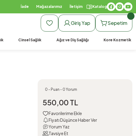
İade
Mağazalarımız
İletişim
Katalog
Giriş Yap
Sepetim
ık
Cinsel Sağlık
Ağız ve Diş Sağlığı
Kore Kozmetik
0 - Puan - 0 Yorum
550,00 TL
Fiyatı Düşünce Haber Ver
Yorum Yaz
Tavsiye Et