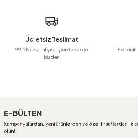
Ürün bilgilerinde hatalar bulunuyor.
Ürün fiyatı diğer sitelerden daha pahalı.
Bu ürüne benzer farklı alternatifler olmalı.
Ücretsiz Teslimat
990 ₺ üzeri alışverişlerde kargo
Sizin için
bizden
E-BÜLTEN
Kampanyalardan, yeni ürünlerden ve özel fırsatlardan ilk s
olun!