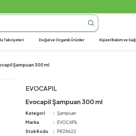
990 TL Üzeri Ücretsiz Kargo
990 TL Üzeri Ücretsiz Kargo
990 TL Üzeri Ücretsiz Kargo
a Takviyeleri
Doğal ve Organik Ürünler
Kişisel Bakım ve Sağl
ocapil Şampuan 300 ml
EVOCAPIL
Evocapil Şampuan 300 ml
Kategori
Şampuan
Marka
EVOCAPIL
Stok Kodu
PR28622