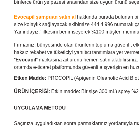
binlerce ürün yelpazesi arasından size uygun ürünü seçere
Evocapil şampuan satın al
hakkında burada bulunan bilgi
size kolaylık sağlayacak ekibimize 444 4 996 numaralı ça
Yanındayız.” ilkesini benimseyerek %100 müşteri memnu
Firmamız, bünyesinde olan ürünlerin topluma güvenli, etki
haksız rekabet ve tüketiciyi yanıltıcı tanıtımlara yer ver
“
Evocapil
” markasına ait ürünü hemen satın alabilirsiniz.
ortamda e-ticaret platformunda güvenli alışverişin en hu
Etken Madde:
PROCOPIL (Apigenin Oleanolic Acid Biotin
ÜRÜN İÇERİĞİ:
Etkin madde: Bir şişe 300 mL) sprey %2 P
UYGULAMA METODU
Saçınıza uyguladıktan sonra parmaklarınız yordamıyla ma