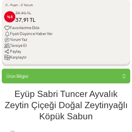
0 - Puan - 0 Yorum
39,90 TL
%5
37,91 TL
Fiyatı Düşünce Haber Ver
Yorum Yaz
Tavsiye Et
Paylaş
Karşılaştır
Ürün Bilgisi
Eyüp Sabri Tuncer Ayvalık
Zeytin Çiçeği Doğal Zeytinyağlı
Köpük Sabun