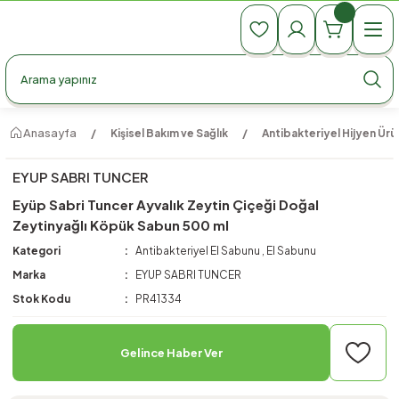
990 TL Üzeri Ücretsiz Kargo
990 TL Üzeri Ücretsiz Kargo
990 TL Üzeri Ücretsiz Kargo
Anasayfa
Kişisel Bakım ve Sağlık
Antibakteriyel Hijyen Ürün
EYUP SABRI TUNCER
Eyüp Sabri Tuncer Ayvalık Zeytin Çiçeği Doğal
Zeytinyağlı Köpük Sabun 500 ml
Kategori
Antibakteriyel El Sabunu
,
El Sabunu
Marka
EYUP SABRI TUNCER
Stok Kodu
PR41334
Gelince Haber Ver