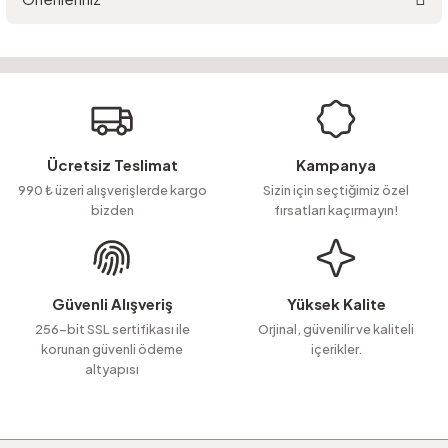
Yorum Yaz
Ürün hakkında henüz soru sorulmamış.
Bu ürünün fiyat bilgisi, resim, ürün açıklamalarında ve diğer konularda
yetersiz gördüğünüz noktaları öneri formunu kullanarak tarafımıza
Soru Sor
iletebilirsiniz.
Görüş ve önerileriniz için teşekkür ederiz.
Ürün resmi kalitesiz, bozuk veya görüntülenemiyor.
Ücretsiz Teslimat
Kampanya
Ürün açıklamasında eksik bilgiler bulunuyor.
990 ₺ üzeri alışverişlerde kargo
Sizin için seçtiğimiz özel
bizden
fırsatları kaçırmayın!
Ürün bilgilerinde hatalar bulunuyor.
Ürün fiyatı diğer sitelerden daha pahalı.
Bu ürüne benzer farklı alternatifler olmalı.
Güvenli Alışveriş
Yüksek Kalite
256-bit SSL sertifikası ile
Orjinal, güvenilir ve kaliteli
korunan güvenli ödeme
içerikler.
altyapısı
Gönder