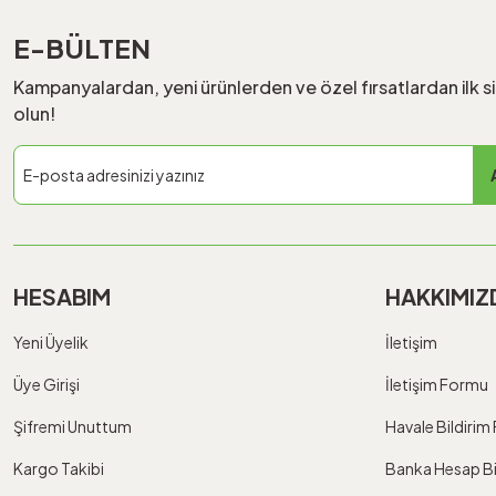
E-BÜLTEN
Kampanyalardan, yeni ürünlerden ve özel fırsatlardan ilk s
olun!
HESABIM
HAKKIMIZ
Yeni Üyelik
İletişim
Üye Girişi
İletişim Formu
Şifremi Unuttum
Havale Bildiri
Kargo Takibi
Banka Hesap Bil