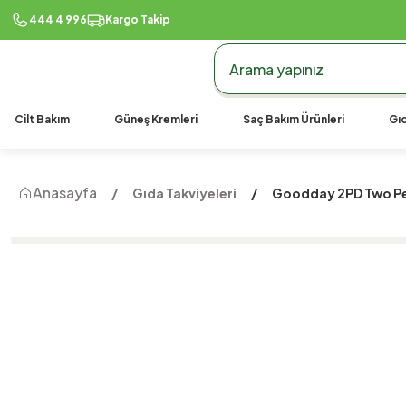
444 4 996
Kargo Takip
Cilt Bakım
Güneş Kremleri
Saç Bakım Ürünleri
Gıd
Anasayfa
Gıda Takviyeleri
Goodday 2PD Two Pe