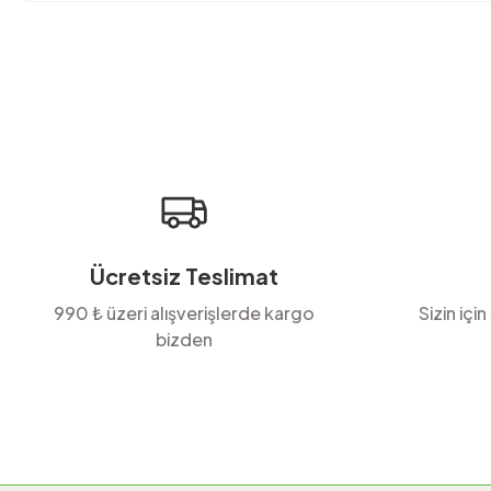
Bu ürünün fiyat bilgisi, resim, ürün açıklamalarında ve diğer konula
Görüş ve önerileriniz için teşekkür ederiz.
Ürün resmi kalitesiz, bozuk veya görüntülenemiyor.
Ürün açıklamasında eksik bilgiler bulunuyor.
Ürün bilgilerinde hatalar bulunuyor.
Ürün fiyatı diğer sitelerden daha pahalı.
Bu ürüne benzer farklı alternatifler olmalı.
Ücretsiz Teslimat
990 ₺ üzeri alışverişlerde kargo
Sizin için
bizden