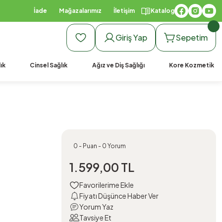
İade
Mağazalarımız
İletişim
Katalog
Giriş Yap
Sepetim
ık
Cinsel Sağlık
Ağız ve Diş Sağlığı
Kore Kozmetik
0 - Puan - 0 Yorum
1.599,00 TL
Fiyatı Düşünce Haber Ver
Yorum Yaz
Tavsiye Et