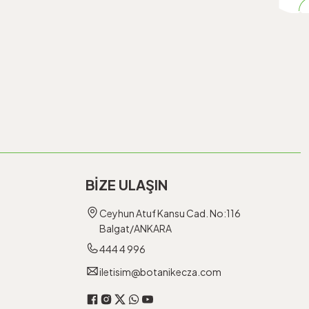
BİZE ULAŞIN
Ceyhun Atuf Kansu Cad. No:116
Balgat/ANKARA
444 4 996
iletisim@botanikecza.com