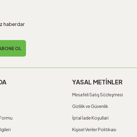
iz haberdar
ABONE OL
DA
YASAL METİNLER
Mesafeli Satış Sözleşmesi
Gizlilik ve Güvenlik
m Formu
İptal İade Koşullari
gileri
Kişisel Veriler Politikası