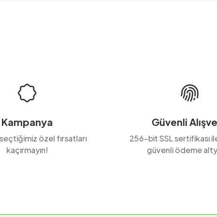
rda yetersiz gördüğünüz noktaları öneri formunu kullanarak tarafımıza ilete
Ürün hakkında henüz soru sorulmamış.
Bu ürüne ilk yorumu siz yapın!
Yorum Yaz
Soru Sor
Kampanya
Güvenli Alışve
 seçtiğimiz özel fırsatları
256-bit SSL sertifikası i
kaçırmayın!
güvenli ödeme alty
Gönder