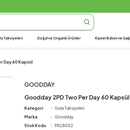
990 TL Üzeri Ücretsiz Kargo
990 TL Üzeri Ücretsiz Kargo
990 TL Üzeri Ücretsiz Kargo
a Takviyeleri
Doğal ve Organik Ürünler
Kişisel Bakım ve Sağl
r Day 60 Kapsül
GOODDAY
Goodday 2PD Two Per Day 60 Kapsül
Kategori
Gıda Takviyeleri
Marka
Goodday
Stok Kodu
PR28052