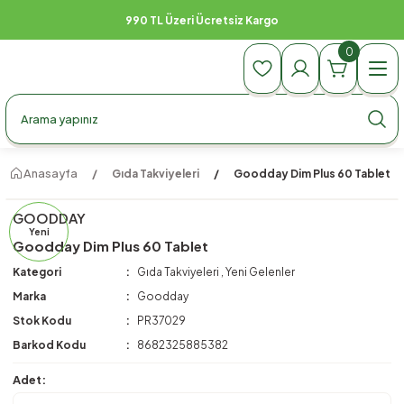
990 TL Üzeri Ücretsiz Kargo
0
Anasayfa
Gıda Takviyeleri
Goodday Dim Plus 60 Tablet
GOODDAY
Yeni
Goodday Dim Plus 60 Tablet
Kategori
Gıda Takviyeleri
,
Yeni Gelenler
Marka
Goodday
Stok Kodu
PR37029
Barkod Kodu
8682325885382
Adet: