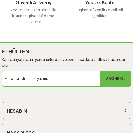
Güvenli Alışveriş
Yüksek Kalite
256-bit SSL sertifikası ile
Orjinal, güvenilir ve kaliteli
korunan güvenli ödeme
içerikler.
altyapısı
Gönder
E-BÜLTEN
Kampanyalardan, yeni ürünlerden ve özel fırsatlardan ilk siz haberdar
olun!
ABONE OL
HESABIM
HAKKIMIZDA