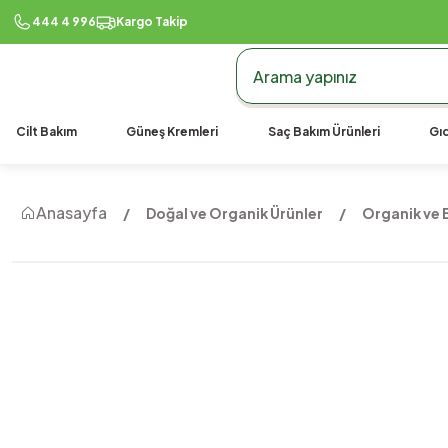
444 4 996
Kargo Takip
Cilt Bakım
Güneş Kremleri
Saç Bakım Ürünleri
Gıd
Anasayfa
Doğal ve Organik Ürünler
Organik ve B