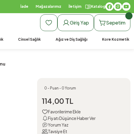
İade
Mağazalarımız
İletişim
Katalog
Giriş Yap
Sepetim
ık
Cinsel Sağlık
Ağız ve Diş Sağlığı
Kore Kozmetik
umu
0 - Puan - 0 Yorum
114,00 TL
Fiyatı Düşünce Haber Ver
Yorum Yaz
Tavsiye Et