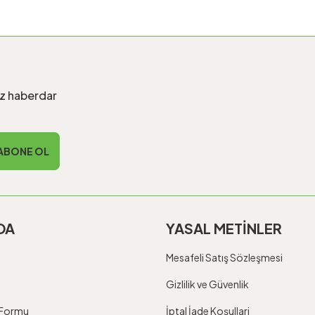
iz haberdar
ABONE OL
DA
YASAL METİNLER
Mesafeli Satış Sözleşmesi
Gizlilik ve Güvenlik
m Formu
İptal İade Koşullari