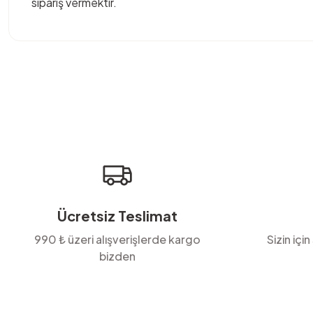
sipariş vermektir.
Bu ürünün fiyat bilgisi, resim, ürün açıklamalarında ve diğer konula
Görüş ve önerileriniz için teşekkür ederiz.
Ürün resmi kalitesiz, bozuk veya görüntülenemiyor.
Ürün açıklamasında eksik bilgiler bulunuyor.
Ürün bilgilerinde hatalar bulunuyor.
Ürün fiyatı diğer sitelerden daha pahalı.
Bu ürüne benzer farklı alternatifler olmalı.
Ücretsiz Teslimat
990 ₺ üzeri alışverişlerde kargo
Sizin için
bizden