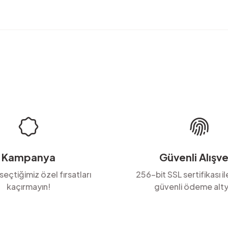
rda yetersiz gördüğünüz noktaları öneri formunu kullanarak tarafımıza ilete
Ürün hakkında henüz soru sorulmamış.
Bu ürüne ilk yorumu siz yapın!
Yorum Yaz
Soru Sor
Kampanya
Güvenli Alışve
 seçtiğimiz özel fırsatları
256-bit SSL sertifikası i
kaçırmayın!
güvenli ödeme alty
Gönder