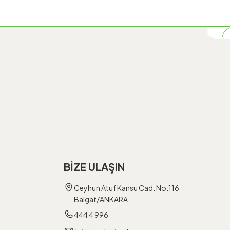
BİZE ULAŞIN
Ceyhun Atuf Kansu Cad. No:116
Balgat/ANKARA
444 4 996