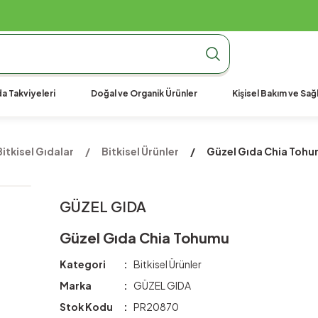
990 TL Üzeri Ücretsiz Kargo
990 TL Üzeri Ücretsiz Kargo
990 TL Üzeri Ücretsiz Kargo
a Takviyeleri
Doğal ve Organik Ürünler
Kişisel Bakım ve Sağl
itkisel Gıdalar
Bitkisel Ürünler
Güzel Gıda Chia Toh
GÜZEL GIDA
Güzel Gıda Chia Tohumu
Kategori
Bitkisel Ürünler
Marka
GÜZEL GIDA
Stok Kodu
PR20870