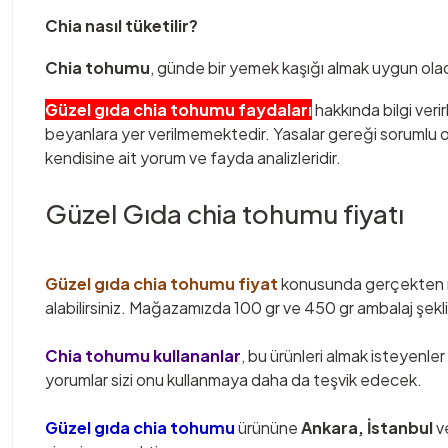
Chia nasıl tüketilir?
Chia tohumu
, günde bir yemek kaşığı almak uygun olac
Güzel gıda chia tohumu faydaları
hakkında bilgi verir
beyanlara yer verilmemektedir. Yasalar gereği sorumlu ol
kendisine ait yorum ve fayda analizleridir.
Güzel Gıda chia tohumu fiyatı
Güzel gıda chia tohumu fiyat
konusunda gerçekten m
alabilirsiniz. Mağazamızda 100 gr ve 450 gr ambalaj şekl
Chia tohumu kullananlar
, bu ürünleri almak isteyenler
yorumlar sizi onu kullanmaya daha da teşvik edecek.
Güzel gıda chia tohumu
ürününe
Ankara, İstanbul
v