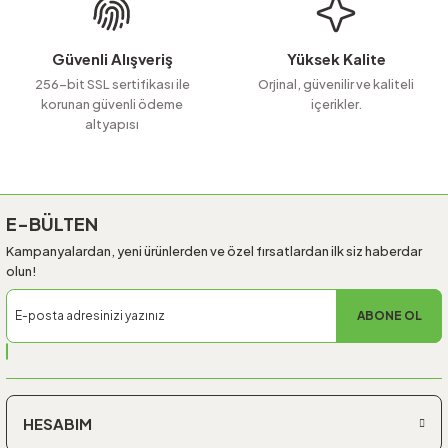
Bu ürüne benzer farklı alternatifler olmalı.
Güvenli Alışveriş
Yüksek Kalite
256-bit SSL sertifikası ile
Orjinal, güvenilir ve kaliteli
korunan güvenli ödeme
içerikler.
altyapısı
Gönder
E-BÜLTEN
Kampanyalardan, yeni ürünlerden ve özel fırsatlardan ilk siz haberdar
olun!
ABONE OL
HESABIM