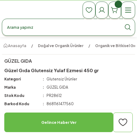
990 TL Üzeri Ücretsiz Kargo
990 TL Üzeri Ücretsiz Kargo
990 TL Üzeri Ücretsiz Kargo
Anasayfa
Doğal ve Organik Ürünler
Organik ve Bitkisel Gıd
GÜZEL GIDA
Güzel Gıda Glutensiz Yulaf Ezmesi 450 gr
Kategori
Glutensiz Ürünler
Marka
GÜZEL GIDA
Stok Kodu
PR28612
Barkod Kodu
8681161477560
Gelince Haber Ver