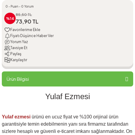
0 - Puan - 0 Yorum
85,50 TL
%14
73,90 TL
Fiyatı Düşünce Haber Ver
Yorum Yaz
Tavsiye Et
Paylaş
Karşılaştır
Ürün Bilgisi
Yulaf Ezmesi
Yulaf ezmesi
ürünü en ucuz fiyat ve %100 orijinal ürün
garantisiyle temin edebilmenin yanı sıra firmamız tarafından
sizlere hesaplı ve güvenli e-ticaret imkanı sağlanmaktadır. On