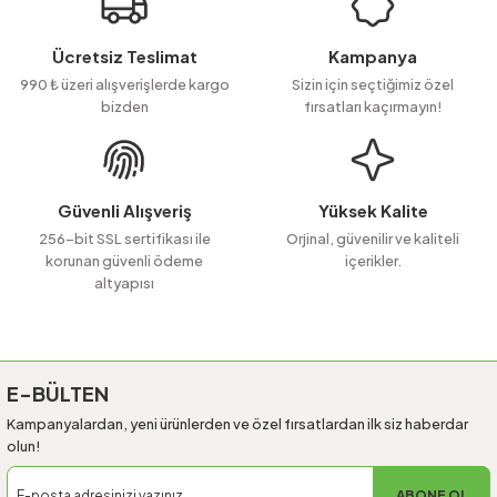
Ürün resmi kalitesiz, bozuk veya görüntülenemiyor.
Ücretsiz Teslimat
Kampanya
Ürün açıklamasında eksik bilgiler bulunuyor.
990 ₺ üzeri alışverişlerde kargo
Sizin için seçtiğimiz özel
bizden
fırsatları kaçırmayın!
Ürün bilgilerinde hatalar bulunuyor.
Ürün fiyatı diğer sitelerden daha pahalı.
Bu ürüne benzer farklı alternatifler olmalı.
Güvenli Alışveriş
Yüksek Kalite
256-bit SSL sertifikası ile
Orjinal, güvenilir ve kaliteli
korunan güvenli ödeme
içerikler.
altyapısı
Gönder
E-BÜLTEN
Kampanyalardan, yeni ürünlerden ve özel fırsatlardan ilk siz haberdar
olun!
ABONE OL