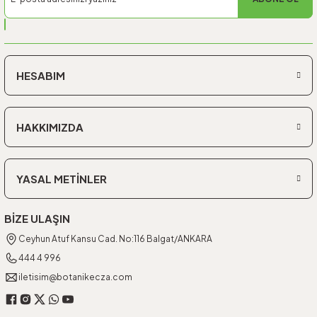
HESABIM
HAKKIMIZDA
YASAL METİNLER
BİZE ULAŞIN
Ceyhun Atuf Kansu Cad. No:116 Balgat/ANKARA
444 4 996
iletisim@botanikecza.com