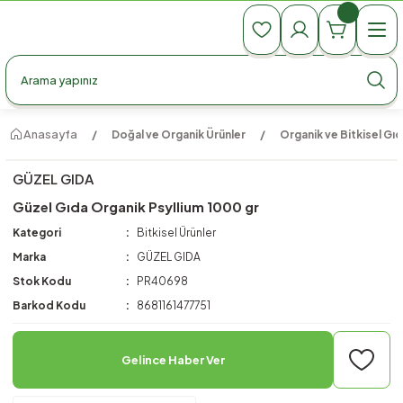
990 TL Üzeri Ücretsiz Kargo
990 TL Üzeri Ücretsiz Kargo
990 TL Üzeri Ücretsiz Kargo
Anasayfa
Doğal ve Organik Ürünler
Organik ve Bitkisel Gıd
GÜZEL GIDA
Güzel Gıda Organik Psyllium 1000 gr
Kategori
Bitkisel Ürünler
Marka
GÜZEL GIDA
Stok Kodu
PR40698
Barkod Kodu
8681161477751
Gelince Haber Ver