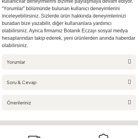
kullanıcılar deneyimlerini bizimle paylaşmaya devam ediyor.
“Yorumlar” bölümünde bulunan kullanıcı deneyimlerini
inceleyebilirsiniz. Sizlerde ürün hakkında deneyimlerinizi
buradan bize yazabilir, diğer kullananlara yardımcı
olabilirsiniz. Ayrıca firmamız Botanik Eczayı sosyal medya
hesaplarından takip ederek, yeni ürünlerden anında haberdar
olabilirsiniz.
Yorumlar
Soru & Cevap
Bu ürüne ilk yorumu siz yapın!
Önerileriniz
Yorum Yaz
Ürün hakkında henüz soru sorulmamış.
Bu ürünün fiyat bilgisi, resim, ürün açıklamalarında ve diğer konularda
yetersiz gördüğünüz noktaları öneri formunu kullanarak tarafımıza
Soru Sor
iletebilirsiniz.
Görüş ve önerileriniz için teşekkür ederiz.