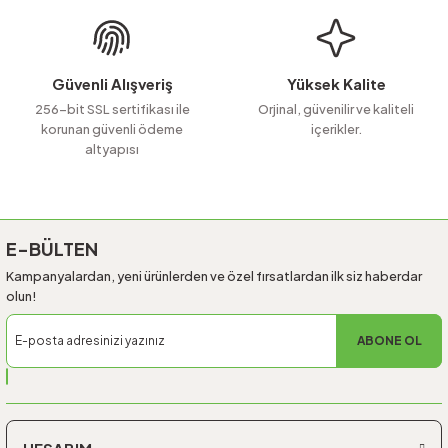
Ürün fiyatı diğer sitelerden daha pahalı.
Bu ürüne benzer farklı alternatifler olmalı.
Güvenli Alışveriş
Yüksek Kalite
256-bit SSL sertifikası ile
Orjinal, güvenilir ve kaliteli
korunan güvenli ödeme
içerikler.
altyapısı
Gönder
E-BÜLTEN
Kampanyalardan, yeni ürünlerden ve özel fırsatlardan ilk siz haberdar
olun!
ABONE OL