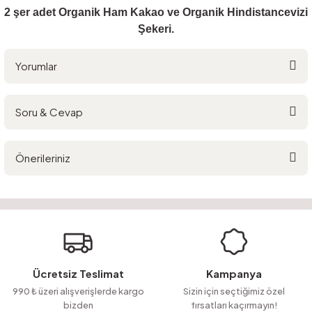
2 şer adet Organik Ham Kakao ve Organik Hindistancevizi
Şekeri.
Yorumlar
Soru & Cevap
Bu ürüne ilk yorumu siz yapın!
Önerileriniz
Yorum Yaz
Ürün hakkında henüz soru sorulmamış.
Bu ürünün fiyat bilgisi, resim, ürün açıklamalarında ve diğer konularda
yetersiz gördüğünüz noktaları öneri formunu kullanarak tarafımıza
Soru Sor
iletebilirsiniz.
Görüş ve önerileriniz için teşekkür ederiz.
Ürün resmi kalitesiz, bozuk veya görüntülenemiyor.
Ücretsiz Teslimat
Kampanya
Ürün açıklamasında eksik bilgiler bulunuyor.
990 ₺ üzeri alışverişlerde kargo
Sizin için seçtiğimiz özel
bizden
fırsatları kaçırmayın!
Ürün bilgilerinde hatalar bulunuyor.