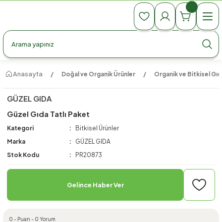
990 TL Üzeri Ücretsiz Kargo
990 TL Üzeri Ücretsiz Kargo
990 TL Üzeri Ücretsiz Kargo
Anasayfa
Doğal ve Organik Ürünler
Organik ve Bitkisel Gıd
GÜZEL GIDA
Güzel Gıda Tatlı Paket
Kategori
Bitkisel Ürünler
Marka
GÜZEL GIDA
Stok Kodu
PR20873
Gelince Haber Ver
0 - Puan - 0 Yorum