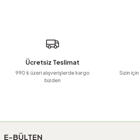
Ürün resmi kalitesiz, bozuk veya görüntülenemiyor.
Ürün açıklamasında eksik bilgiler bulunuyor.
Ürün bilgilerinde hatalar bulunuyor.
Ürün fiyatı diğer sitelerden daha pahalı.
Bu ürüne benzer farklı alternatifler olmalı.
Ücretsiz Teslimat
990 ₺ üzeri alışverişlerde kargo
Sizin için
bizden
E-BÜLTEN