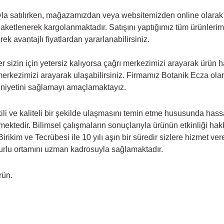
la satılırken, mağazamızdan veya websitemizden online olarak sat
paketlenerek kargolanmaktadır. Satışını yaptığımız tüm ürünlerimiz 
k avantajlı fiyatlardan yararlanabilirsiniz.
 sizin için yetersiz kalıyorsa çağrı merkezimizi arayarak ürün ha
erkezimizi arayarak ulaşabilirsiniz. Firmamız Botanik Ecza ola
niyetini sağlamayı amaçlamaktayız.
li ve kaliteli bir şekilde ulaşmasını temin etme hususunda hassas
emektedir. Bilimsel çalışmaların sonuçlarıyla ürünün etkinliği ha
Birikim ve Tecrübesi ile 10 yılı aşın bir süredir sizlere hizmet 
zurlu ortamını uzman kadrosuyla sağlamaktadır.
rün.