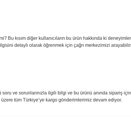
mi? Bu kısım diğer kullanıcıların bu ürün hakkında ki deneyimler
bilgisini detaylı olarak öğrenmek için çağrı merkezimizi arayabilir
 soru ve sorunlarınızla ilgili bilgi ve bu ürünü anında sipariş i
lmak üzere tüm Türkiye’ye kargo gönderimlerimiz devam ediyor.
rda yetersiz gördüğünüz noktaları öneri formunu kullanarak tarafımıza ilete
Ürün hakkında henüz soru sorulmamış.
Bu ürüne ilk yorumu siz yapın!