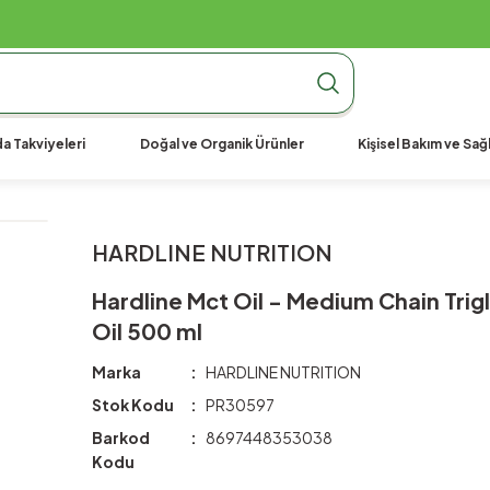
990 TL Üzeri Ücretsiz Kargo
990 TL Üzeri Ücretsiz Kargo
990 TL Üzeri Ücretsiz Kargo
a Takviyeleri
Doğal ve Organik Ürünler
Kişisel Bakım ve Sağl
HARDLINE NUTRITION
Hardline Mct Oil - Medium Chain Trigl
Oil 500 ml
Marka
HARDLINE NUTRITION
Stok Kodu
PR30597
Barkod
8697448353038
Kodu