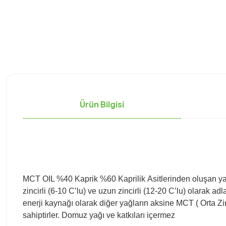
Ürün Bilgisi
MCT OIL %40 Kaprik %60 Kaprilik Asitlerinden oluşan yağ asi
zincirli (6-10 C’lu) ve uzun zincirli (12-20 C’lu) olarak a
enerji kaynağı olarak diğer yağların aksine MCT ( Orta Zinci
sahiptirler. Domuz yağı ve katkıları içermez