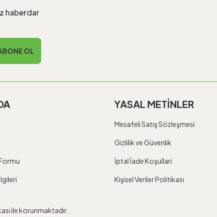
iz haberdar
ABONE OL
DA
YASAL METİNLER
Mesafeli Satış Sözleşmesi
Gizlilik ve Güvenlik
m Formu
İptal İade Koşullari
gileri
Kişisel Veriler Politikası
ikası ile korunmaktadır.