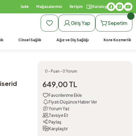
İade
Mağazalarımız
İletişim
Katalog
Giriş Yap
Sepetim
ık
Cinsel Sağlık
Ağız ve Diş Sağlığı
Kore Kozmetik
0 - Puan - 0 Yorum
iserid
649,00 TL
Fiyatı Düşünce Haber Ver
Yorum Yaz
Tavsiye Et
Paylaş
Karşılaştır