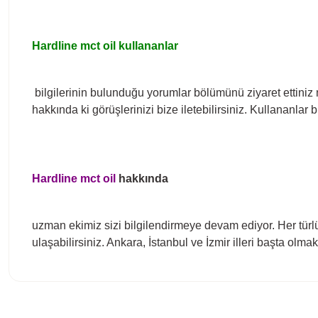
Hardline mct oil kullananlar
bilgilerinin bulunduğu yorumlar bölümünü ziyaret ettiniz 
hakkında ki görüşlerinizi bize iletebilirsiniz. Kullananlar 
Hardline mct oil
hakkında
uzman ekimiz sizi bilgilendirmeye devam ediyor. Her türlü
ulaşabilirsiniz. Ankara, İstanbul ve İzmir illeri başta o
Bu ürünün fiyat bilgisi, resim, ürün açıklamalarında ve diğer konula
Görüş ve önerileriniz için teşekkür ederiz.