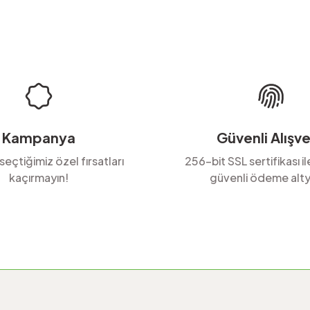
Yorum Yaz
Soru Sor
Kampanya
Güvenli Alışve
 seçtiğimiz özel fırsatları
256-bit SSL sertifikası i
kaçırmayın!
güvenli ödeme alty
Gönder