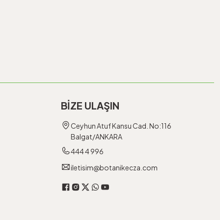
BİZE ULAŞIN
Ceyhun Atuf Kansu Cad. No:116
Balgat/ANKARA
444 4 996
iletisim@botanikecza.com