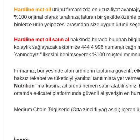
Hardline mct oil
ürünü firmamızda en ucuz fiyat avantajıy
%100 orijinal olarak tarafınıza faturalı bir şekilde özenle 
binlerce ürün yelpazesi arasından size uygun ürünü seçere
Hardline mct oil satın al
hakkında burada bulunan bilgiler
kolaylık
sağlayacak ekibimize 444 4 996 numaralı çağrı m
Yanındayız.” ilkesini benimseyerek %100 müşteri memnu
Firmamız, bünyesinde olan ürünlerin topluma güvenli, etki
haksız rekabet ve tüketiciyi yanıltıcı tanıtımlara yer verm
Nutrition
” markasına ait ürünü hemen satın alabilirsiniz. 
ortamda e-ticaret platformunda güvenli alışverişin en hu
Medium Chain Trigliserid (Orta zincirli yağ asidi) içeren ü
İçeriği: