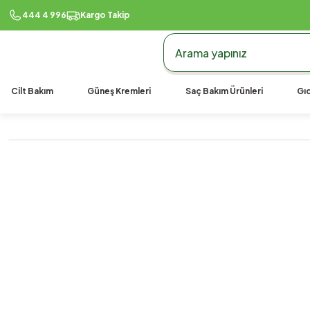
444 4 996
Kargo Takip
Cilt Bakım
Güneş Kremleri
Saç Bakım Ürünleri
Gıd