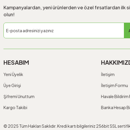
Kampanyalardan, yeni ürünlerden ve özel fırsatlardan ilk s
olun!
HESABIM
HAKKIMIZ
Yeni Üyelik
İletişim
Üye Girişi
İletişim Formu
Şifremi Unuttum
Havale Bildiri
Kargo Takibi
Banka Hesap Bil
© 2025 Tüm Hakları Saklıdır. Kredi kartı bilgileriniz 256bit SSL sertif