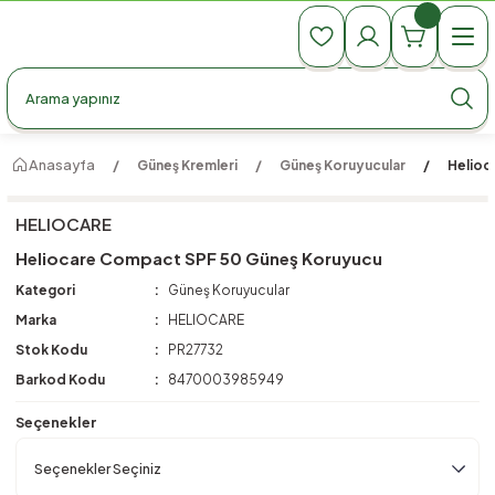
990 TL Üzeri Ücretsiz Kargo
990 TL Üzeri Ücretsiz Kargo
990 TL Üzeri Ücretsiz Kargo
Anasayfa
Güneş Kremleri
Güneş Koruyucular
Helioc
HELIOCARE
Heliocare Compact SPF 50 Güneş Koruyucu
Kategori
Güneş Koruyucular
Marka
HELIOCARE
Stok Kodu
PR27732
Barkod Kodu
8470003985949
Seçenekler