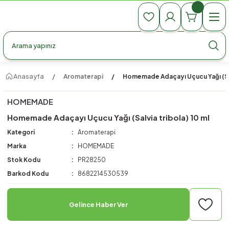
990 TL Üzeri Ücretsiz Kargo
990 TL Üzeri Ücretsiz Kargo
990 TL Üzeri Ücretsiz Kargo
Anasayfa
Aromaterapi
Homemade Adaçayı Uçucu Yağı (Salv
HOMEMADE
Homemade Adaçayı Uçucu Yağı (Salvia tribola) 10 ml
Kategori
Aromaterapi
Marka
HOMEMADE
Stok Kodu
PR28250
Barkod Kodu
8682214530539
Gelince Haber Ver