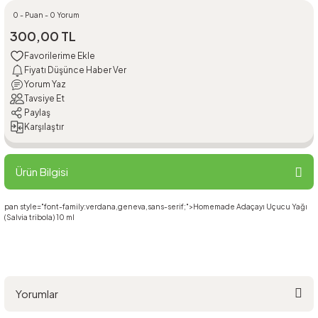
0 - Puan - 0 Yorum
300,00 TL
Fiyatı Düşünce Haber Ver
Yorum Yaz
Tavsiye Et
Paylaş
Karşılaştır
Ürün Bilgisi
pan style="font-family:verdana,geneva,sans-serif;">Homemade Adaçayı Uçucu Yağı
(Salvia tribola) 10 ml
Yorumlar