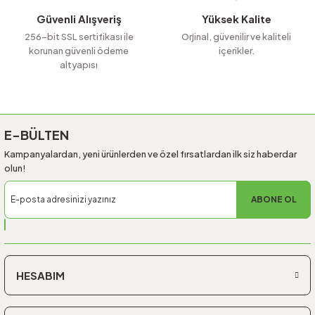
Güvenli Alışveriş
Yüksek Kalite
256-bit SSL sertifikası ile
Orjinal, güvenilir ve kaliteli
korunan güvenli ödeme
içerikler.
altyapısı
Gönder
E-BÜLTEN
Kampanyalardan, yeni ürünlerden ve özel fırsatlardan ilk siz haberdar
olun!
ABONE OL
HESABIM