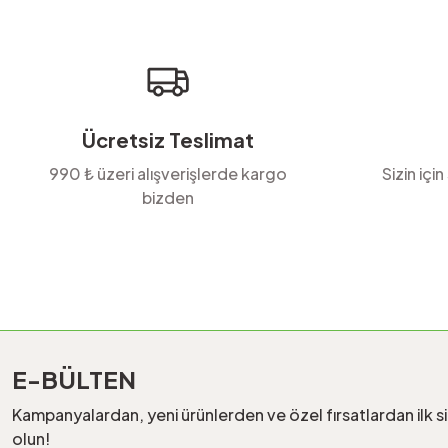
Ürün bilgilerinde hatalar bulunuyor.
Ürün fiyatı diğer sitelerden daha pahalı.
Bu ürüne benzer farklı alternatifler olmalı.
Ücretsiz Teslimat
990 ₺ üzeri alışverişlerde kargo
Sizin için
bizden
E-BÜLTEN
Kampanyalardan, yeni ürünlerden ve özel fırsatlardan ilk s
olun!