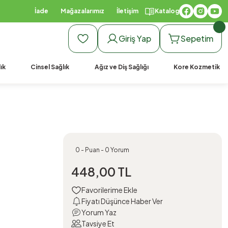
İade
Mağazalarımız
İletişim
Katalog
Giriş Yap
Sepetim
ık
Cinsel Sağlık
Ağız ve Diş Sağlığı
Kore Kozmetik
0 - Puan - 0 Yorum
448,00 TL
Fiyatı Düşünce Haber Ver
Yorum Yaz
Tavsiye Et