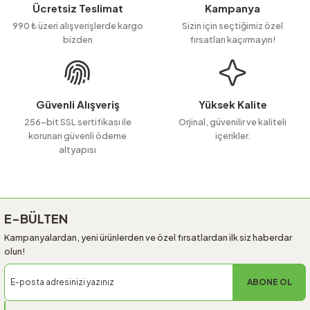
Ürün resmi kalitesiz, bozuk veya görüntülenemiyor.
Ücretsiz Teslimat
Kampanya
Ürün açıklamasında eksik bilgiler bulunuyor.
990 ₺ üzeri alışverişlerde kargo
Sizin için seçtiğimiz özel
bizden
fırsatları kaçırmayın!
Ürün bilgilerinde hatalar bulunuyor.
Ürün fiyatı diğer sitelerden daha pahalı.
Bu ürüne benzer farklı alternatifler olmalı.
Güvenli Alışveriş
Yüksek Kalite
256-bit SSL sertifikası ile
Orjinal, güvenilir ve kaliteli
korunan güvenli ödeme
içerikler.
altyapısı
Gönder
E-BÜLTEN
Kampanyalardan, yeni ürünlerden ve özel fırsatlardan ilk siz haberdar
olun!
ABONE OL