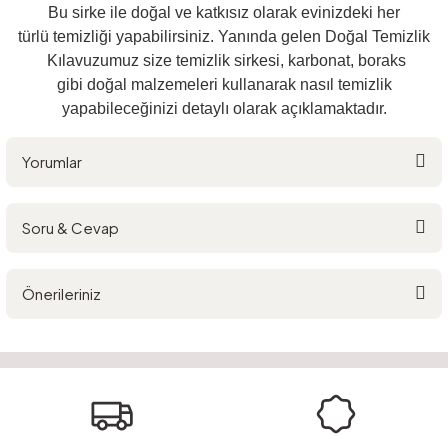
Bu sirke ile doğal ve katkısız olarak evinizdeki her
türlü temizliği yapabilirsiniz. Yanında gelen Doğal Temizlik
Kılavuzumuz size temizlik sirkesi, karbonat, boraks
gibi doğal malzemeleri kullanarak nasıl temizlik
yapabileceğinizi detaylı olarak açıklamaktadır.
Yorumlar
Soru & Cevap
Bu ürüne ilk yorumu siz yapın!
Önerileriniz
Yorum Yaz
Ürün hakkında henüz soru sorulmamış.
Bu ürünün fiyat bilgisi, resim, ürün açıklamalarında ve diğer konularda
yetersiz gördüğünüz noktaları öneri formunu kullanarak tarafımıza
Soru Sor
iletebilirsiniz.
Görüş ve önerileriniz için teşekkür ederiz.