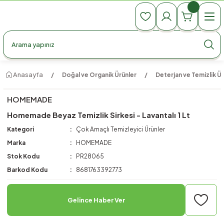
990 TL Üzeri Ücretsiz Kargo
990 TL Üzeri Ücretsiz Kargo
990 TL Üzeri Ücretsiz Kargo
Anasayfa
Doğal ve Organik Ürünler
Deterjan ve Temizlik Ür
HOMEMADE
Homemade Beyaz Temizlik Sirkesi - Lavantalı 1 Lt
Kategori
Çok Amaçlı Temizleyici Ürünler
Marka
HOMEMADE
Stok Kodu
PR28065
Barkod Kodu
8681763392773
Gelince Haber Ver