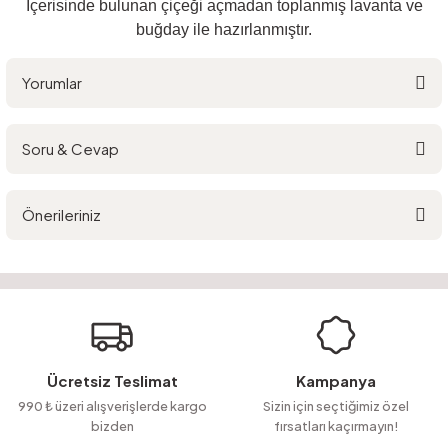
İçerisinde bulunan çiçeği açmadan toplanmış lavanta ve
buğday ile hazırlanmıştır.
Yorumlar
Soru & Cevap
Bu ürüne ilk yorumu siz yapın!
Önerileriniz
Yorum Yaz
Ürün hakkında henüz soru sorulmamış.
Bu ürünün fiyat bilgisi, resim, ürün açıklamalarında ve diğer konularda
yetersiz gördüğünüz noktaları öneri formunu kullanarak tarafımıza
Soru Sor
iletebilirsiniz.
Görüş ve önerileriniz için teşekkür ederiz.
Ürün resmi kalitesiz, bozuk veya görüntülenemiyor.
Ücretsiz Teslimat
Kampanya
Ürün açıklamasında eksik bilgiler bulunuyor.
990 ₺ üzeri alışverişlerde kargo
Sizin için seçtiğimiz özel
bizden
fırsatları kaçırmayın!
Ürün bilgilerinde hatalar bulunuyor.