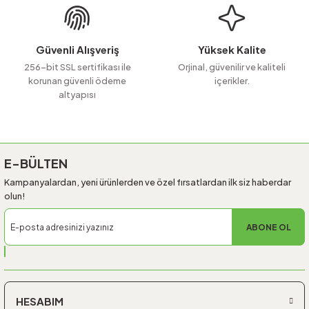
Ürün fiyatı diğer sitelerden daha pahalı.
Bu ürüne benzer farklı alternatifler olmalı.
Güvenli Alışveriş
Yüksek Kalite
256-bit SSL sertifikası ile
Orjinal, güvenilir ve kaliteli
korunan güvenli ödeme
içerikler.
altyapısı
Gönder
E-BÜLTEN
Kampanyalardan, yeni ürünlerden ve özel fırsatlardan ilk siz haberdar
olun!
ABONE OL
HESABIM