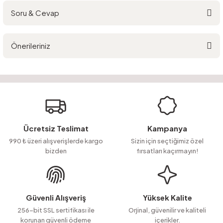
Soru & Cevap
Bu ürüne ilk yorumu siz yapın!
Önerileriniz
Yorum Yaz
Ürün hakkında henüz soru sorulmamış.
Bu ürünün fiyat bilgisi, resim, ürün açıklamalarında ve diğer konularda
yetersiz gördüğünüz noktaları öneri formunu kullanarak tarafımıza
Soru Sor
iletebilirsiniz.
Görüş ve önerileriniz için teşekkür ederiz.
Ürün resmi kalitesiz, bozuk veya görüntülenemiyor.
Ücretsiz Teslimat
Kampanya
Ürün açıklamasında eksik bilgiler bulunuyor.
990 ₺ üzeri alışverişlerde kargo
Sizin için seçtiğimiz özel
bizden
fırsatları kaçırmayın!
Ürün bilgilerinde hatalar bulunuyor.
Ürün fiyatı diğer sitelerden daha pahalı.
Bu ürüne benzer farklı alternatifler olmalı.
Güvenli Alışveriş
Yüksek Kalite
256-bit SSL sertifikası ile
Orjinal, güvenilir ve kaliteli
korunan güvenli ödeme
içerikler.