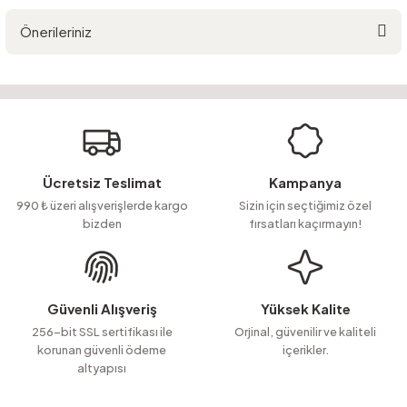
Önerileriniz
Yorum Yaz
Ürün hakkında henüz soru sorulmamış.
Bu ürünün fiyat bilgisi, resim, ürün açıklamalarında ve diğer konularda
yetersiz gördüğünüz noktaları öneri formunu kullanarak tarafımıza
Soru Sor
iletebilirsiniz.
Görüş ve önerileriniz için teşekkür ederiz.
Ürün resmi kalitesiz, bozuk veya görüntülenemiyor.
Ücretsiz Teslimat
Kampanya
Ürün açıklamasında eksik bilgiler bulunuyor.
990 ₺ üzeri alışverişlerde kargo
Sizin için seçtiğimiz özel
bizden
fırsatları kaçırmayın!
Ürün bilgilerinde hatalar bulunuyor.
Ürün fiyatı diğer sitelerden daha pahalı.
Bu ürüne benzer farklı alternatifler olmalı.
Güvenli Alışveriş
Yüksek Kalite
256-bit SSL sertifikası ile
Orjinal, güvenilir ve kaliteli
korunan güvenli ödeme
içerikler.
altyapısı
Gönder