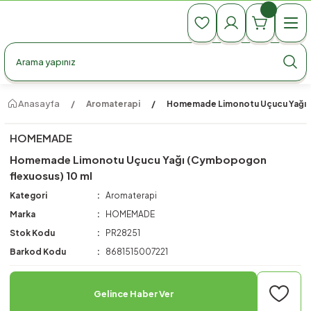
990 TL Üzeri Ücretsiz Kargo
990 TL Üzeri Ücretsiz Kargo
990 TL Üzeri Ücretsiz Kargo
Anasayfa
Aromaterapi
Homemade Limonotu Uçucu Yağı (
HOMEMADE
Homemade Limonotu Uçucu Yağı (Cymbopogon
flexuosus) 10 ml
Kategori
Aromaterapi
Marka
HOMEMADE
Stok Kodu
PR28251
Barkod Kodu
8681515007221
Gelince Haber Ver