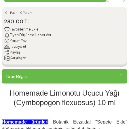
0 - Puan - 0 Yorum
280,00 TL
Fiyatı Düşünce Haber Ver
Yorum Yaz
Tavsiye Et
Paylaş
Karşılaştır
Ürün Bilgisi
Homemade Limonotu Uçucu Yağı
(Cymbopogon flexuosus) 10 ml
Homemade ürünleri
Botanik Ecza'da! "Sepete Ekle"
düğmesine tıklayarak çevrimiçi satın alabilirsiniz.