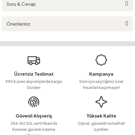
Soru & Cevap
Bu ürüne ilk yorumu siz yapın!
Önerileriniz
Yorum Yaz
Ürün hakkında henüz soru sorulmamış.
Bu ürünün fiyat bilgisi, resim, ürün açıklamalarında ve diğer konularda
yetersiz gördüğünüz noktaları öneri formunu kullanarak tarafımıza
Soru Sor
iletebilirsiniz.
Görüş ve önerileriniz için teşekkür ederiz.
Ürün resmi kalitesiz, bozuk veya görüntülenemiyor.
Ücretsiz Teslimat
Kampanya
Ürün açıklamasında eksik bilgiler bulunuyor.
990 ₺ üzeri alışverişlerde kargo
Sizin için seçtiğimiz özel
bizden
fırsatları kaçırmayın!
Ürün bilgilerinde hatalar bulunuyor.
Ürün fiyatı diğer sitelerden daha pahalı.
Bu ürüne benzer farklı alternatifler olmalı.
Güvenli Alışveriş
Yüksek Kalite
256-bit SSL sertifikası ile
Orjinal, güvenilir ve kaliteli
korunan güvenli ödeme
içerikler.