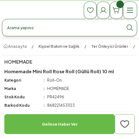
990 TL Üzeri Ücretsiz Kargo
990 TL Üzeri Ücretsiz Kargo
990 TL Üzeri Ücretsiz Kargo
Anasayfa
Kişisel Bakım ve Sağlık
Ter Önleyici Ürünler
HOMEMADE
Homemade Mini Roll Rose Roll (Güllü Roll) 10 ml
Kategori
Roll-On
Marka
HOMEMADE
Stok Kodu
PR42496
Barkod Kodu
8682214531123
Gelince Haber Ver