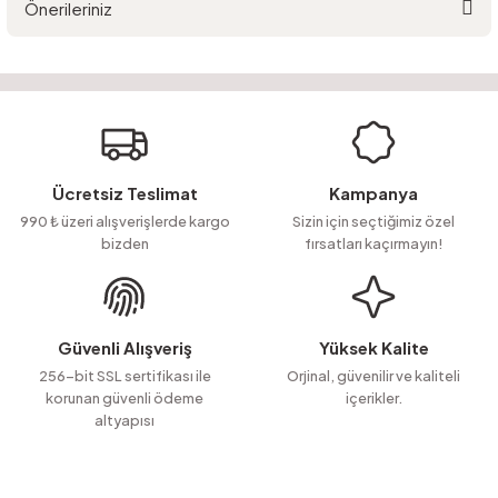
Önerileriniz
Yorum Yaz
Ürün hakkında henüz soru sorulmamış.
Bu ürünün fiyat bilgisi, resim, ürün açıklamalarında ve diğer konularda
yetersiz gördüğünüz noktaları öneri formunu kullanarak tarafımıza
Soru Sor
iletebilirsiniz.
Görüş ve önerileriniz için teşekkür ederiz.
Ürün resmi kalitesiz, bozuk veya görüntülenemiyor.
Ücretsiz Teslimat
Kampanya
Ürün açıklamasında eksik bilgiler bulunuyor.
990 ₺ üzeri alışverişlerde kargo
Sizin için seçtiğimiz özel
bizden
fırsatları kaçırmayın!
Ürün bilgilerinde hatalar bulunuyor.
Ürün fiyatı diğer sitelerden daha pahalı.
Bu ürüne benzer farklı alternatifler olmalı.
Güvenli Alışveriş
Yüksek Kalite
256-bit SSL sertifikası ile
Orjinal, güvenilir ve kaliteli
korunan güvenli ödeme
içerikler.
altyapısı
Gönder