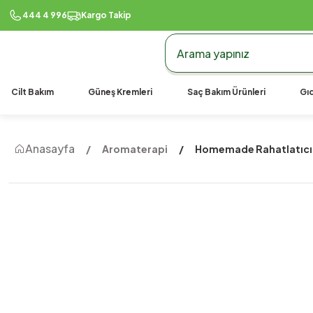
444 4 996
Kargo Takip
Cilt Bakım
Güneş Kremleri
Saç Bakım Ürünleri
Gıd
Anasayfa
Aromaterapi
Homemade Rahatlatıcı 