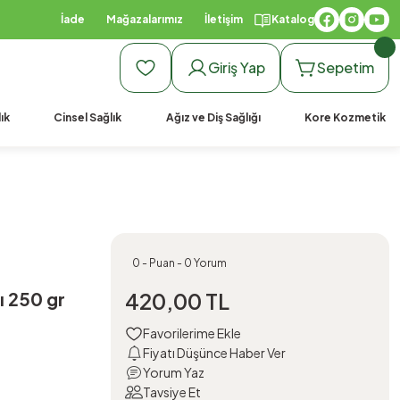
İade
Mağazalarımız
İletişim
Katalog
Giriş Yap
Sepetim
ık
Cinsel Sağlık
Ağız ve Diş Sağlığı
Kore Kozmetik
0 - Puan - 0 Yorum
 250 gr
420,00 TL
Fiyatı Düşünce Haber Ver
Yorum Yaz
Tavsiye Et