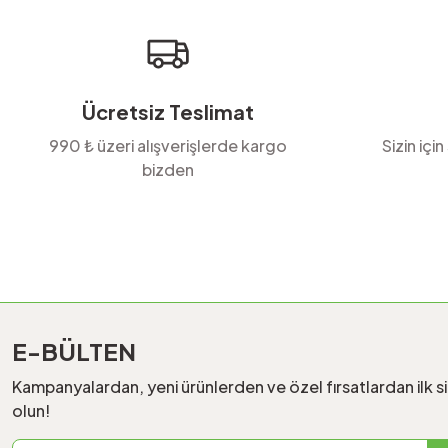
Ürün fiyatı diğer sitelerden daha pahalı.
Bu ürüne benzer farklı alternatifler olmalı.
Ücretsiz Teslimat
990 ₺ üzeri alışverişlerde kargo
Sizin için
bizden
E-BÜLTEN
Kampanyalardan, yeni ürünlerden ve özel fırsatlardan ilk s
olun!