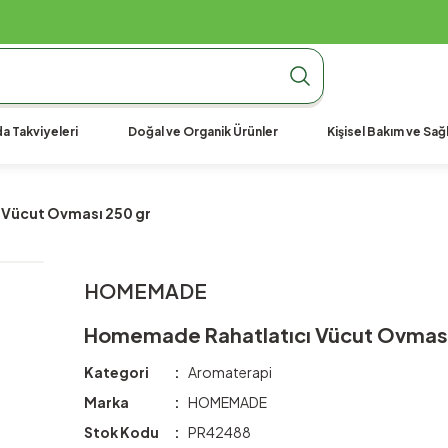
990 TL Üzeri Ücretsiz Kargo
990 TL Üzeri Ücretsiz Kargo
990 TL Üzeri Ücretsiz Kargo
a Takviyeleri
Doğal ve Organik Ürünler
Kişisel Bakım ve Sağl
Vücut Ovması 250 gr
HOMEMADE
Homemade Rahatlatıcı Vücut Ovması
Kategori
Aromaterapi
Marka
HOMEMADE
Stok Kodu
PR42488