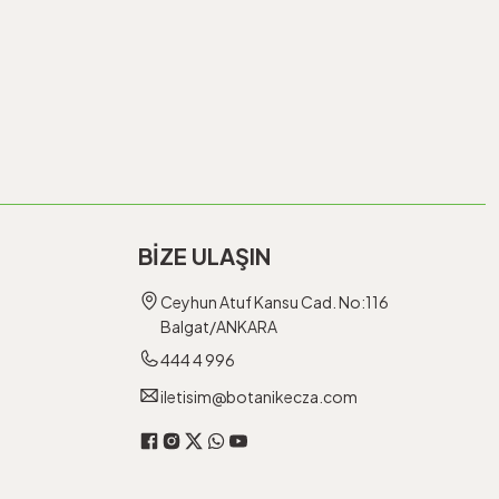
BİZE ULAŞIN
Ceyhun Atuf Kansu Cad. No:116
Balgat/ANKARA
444 4 996
iletisim@botanikecza.com