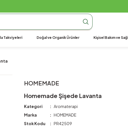
990 TL Üzeri Ücretsiz Kargo
990 TL Üzeri Ücretsiz Kargo
990 TL Üzeri Ücretsiz Kargo
a Takviyeleri
Doğal ve Organik Ürünler
Kişisel Bakım ve Sağl
anta
HOMEMADE
Homemade Şişede Lavanta
Kategori
Aromaterapi
Marka
HOMEMADE
Stok Kodu
PR42509