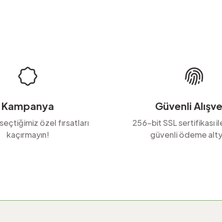
Ürün hakkında henüz soru sorulmamış.
Bu ürüne ilk yorumu siz yapın!
Yorum Yaz
Soru Sor
Kampanya
Güvenli Alışve
 seçtiğimiz özel fırsatları
256-bit SSL sertifikası i
kaçırmayın!
güvenli ödeme alty
Gönder