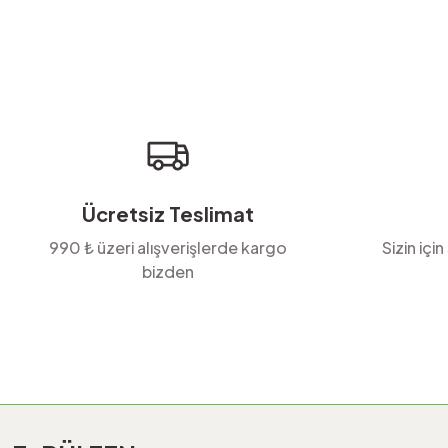
Ürün resmi kalitesiz, bozuk veya görüntülenemiyor.
Ürün açıklamasında eksik bilgiler bulunuyor.
Ürün bilgilerinde hatalar bulunuyor.
Ürün fiyatı diğer sitelerden daha pahalı.
Bu ürüne benzer farklı alternatifler olmalı.
Ücretsiz Teslimat
990 ₺ üzeri alışverişlerde kargo
Sizin için
bizden