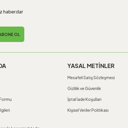
iz haberdar
ABONE OL
DA
YASAL METİNLER
Mesafeli Satış Sözleşmesi
Gizlilik ve Güvenlik
m Formu
İptal İade Koşullari
gileri
Kişisel Veriler Politikası