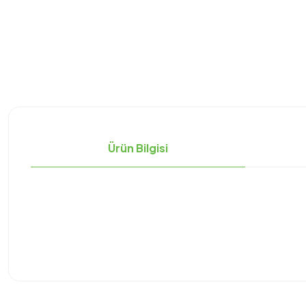
Ürün Bilgisi
Bu ürünün fiyat bilgisi, resim, ürün açıklamalarında ve diğer konula
Görüş ve önerileriniz için teşekkür ederiz.