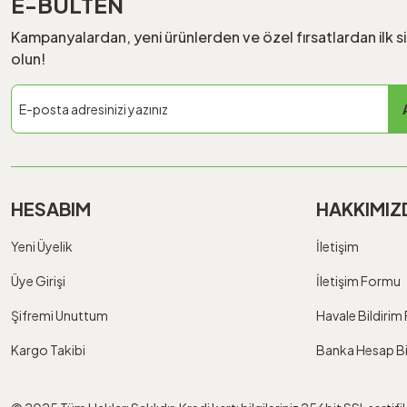
E-BÜLTEN
Kampanyalardan, yeni ürünlerden ve özel fırsatlardan ilk s
olun!
HESABIM
HAKKIMIZ
Yeni Üyelik
İletişim
Üye Girişi
İletişim Formu
Şifremi Unuttum
Havale Bildiri
Kargo Takibi
Banka Hesap Bil