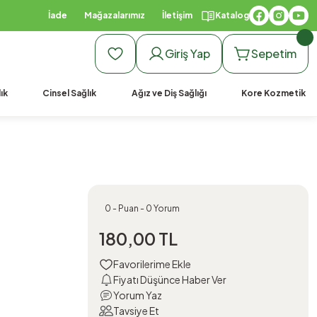
İade
Mağazalarımız
İletişim
Katalog
Giriş Yap
Sepetim
ık
Cinsel Sağlık
Ağız ve Diş Sağlığı
Kore Kozmetik
0 - Puan - 0 Yorum
180,00 TL
Fiyatı Düşünce Haber Ver
Yorum Yaz
Tavsiye Et