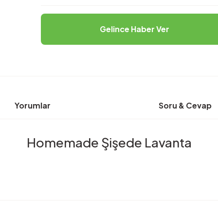
Gelince Haber Ver
Yorumlar
Soru & Cevap
Homemade Şişede Lavanta
rda yetersiz gördüğünüz noktaları öneri formunu kullanarak tarafımıza ilete