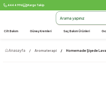
444 4 996
Kargo Takip
Cilt Bakım
Güneş Kremleri
Saç Bakım Ürünleri
Gıd
Anasayfa
Aromaterapi
Homemade Şişede Lav