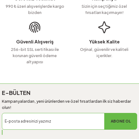
Ürün açıklamasında eksik bilgiler bulunuyor.
990 ₺ üzeri alışverişlerde kargo
Sizin için seçtiğimiz özel
bizden
fırsatları kaçırmayın!
Ürün bilgilerinde hatalar bulunuyor.
Ürün fiyatı diğer sitelerden daha pahalı.
Bu ürüne benzer farklı alternatifler olmalı.
Güvenli Alışveriş
Yüksek Kalite
256-bit SSL sertifikası ile
Orjinal, güvenilir ve kaliteli
korunan güvenli ödeme
içerikler.
altyapısı
Gönder
E-BÜLTEN
Kampanyalardan, yeni ürünlerden ve özel fırsatlardan ilk siz haberdar
olun!
ABONE OL