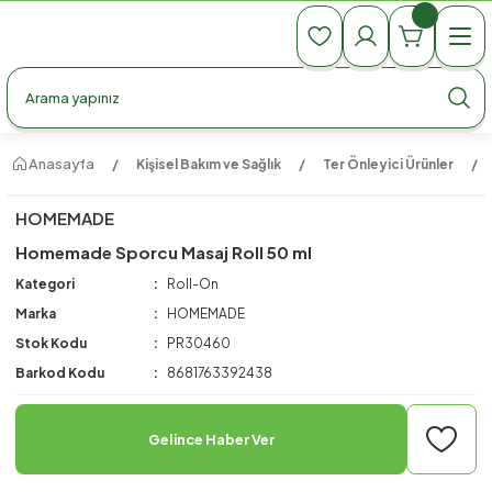
990 TL Üzeri Ücretsiz Kargo
990 TL Üzeri Ücretsiz Kargo
990 TL Üzeri Ücretsiz Kargo
Anasayfa
Kişisel Bakım ve Sağlık
Ter Önleyici Ürünler
HOMEMADE
Homemade Sporcu Masaj Roll 50 ml
Kategori
Roll-On
Marka
HOMEMADE
Stok Kodu
PR30460
Barkod Kodu
8681763392438
Gelince Haber Ver