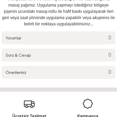
masaj yağımız. Uygulama yapmayı istediğiniz bölgeye
şişenin ucundaki masaj-rollu ile hafif baskı uygulayarak ileri
geri veya saat yönünde uygulama yapabilir veya akupress ile
belirli bir noktaya uygulayabilirisiniz...
Yorumlar
Soru & Cevap
Bu ürüne ilk yorumu siz yapın!
Önerileriniz
Yorum Yaz
Ürün hakkında henüz soru sorulmamış.
Bu ürünün fiyat bilgisi, resim, ürün açıklamalarında ve diğer konularda
yetersiz gördüğünüz noktaları öneri formunu kullanarak tarafımıza
Soru Sor
iletebilirsiniz.
Görüş ve önerileriniz için teşekkür ederiz.
Ürün resmi kalitesiz, bozuk veya görüntülenemiyor.
Ücretsiz Teslimat
Kampanya