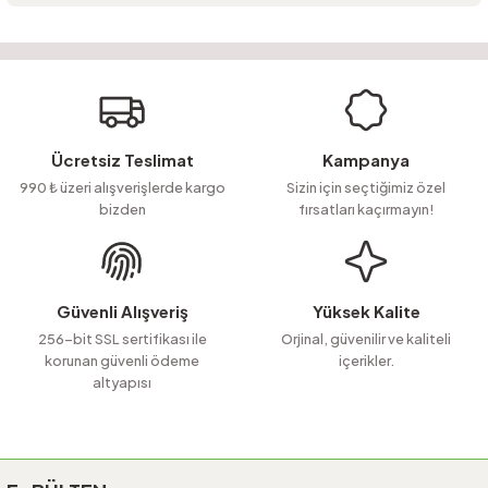
Bu ürünün fiyat bilgisi, resim, ürün açıklamalarında ve diğer konularda
yetersiz gördüğünüz noktaları öneri formunu kullanarak tarafımıza
Soru Sor
iletebilirsiniz.
Görüş ve önerileriniz için teşekkür ederiz.
Ürün resmi kalitesiz, bozuk veya görüntülenemiyor.
Ücretsiz Teslimat
Kampanya
Ürün açıklamasında eksik bilgiler bulunuyor.
990 ₺ üzeri alışverişlerde kargo
Sizin için seçtiğimiz özel
bizden
fırsatları kaçırmayın!
Ürün bilgilerinde hatalar bulunuyor.
Ürün fiyatı diğer sitelerden daha pahalı.
Bu ürüne benzer farklı alternatifler olmalı.
Güvenli Alışveriş
Yüksek Kalite
256-bit SSL sertifikası ile
Orjinal, güvenilir ve kaliteli
korunan güvenli ödeme
içerikler.
altyapısı
Gönder