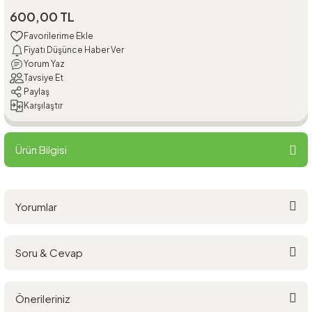
600,00 TL
Fiyatı Düşünce Haber Ver
Yorum Yaz
Tavsiye Et
Paylaş
Karşılaştır
Ürün Bilgisi
Yorumlar
Soru & Cevap
Bu ürüne ilk yorumu siz yapın!
Önerileriniz
Yorum Yaz
Ürün hakkında henüz soru sorulmamış.