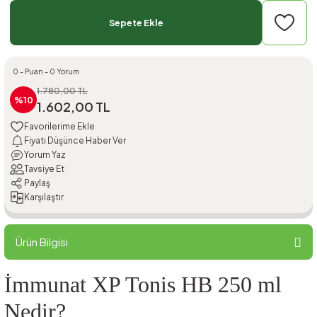
Sepete Ekle
0 - Puan - 0 Yorum
1.780,00 TL
%10
1.602,00 TL
Fiyatı Düşünce Haber Ver
Yorum Yaz
Tavsiye Et
Paylaş
Karşılaştır
Ürün Bilgisi
İmmunat XP Tonis HB 250 ml
Nedir?