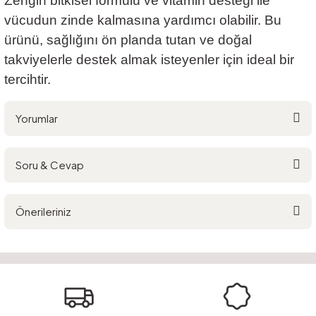
Zengin bitkisel formülü ve vitamin desteği ile
vücudun zinde kalmasına yardımcı olabilir. Bu
ürünü, sağlığını ön planda tutan ve doğal
takviyelerle destek almak isteyenler için ideal bir
tercihtir.
Yorumlar
Soru & Cevap
Bu ürüne ilk yorumu siz yapın!
Önerileriniz
Yorum Yaz
Ürün hakkında henüz soru sorulmamış.
Bu ürünün fiyat bilgisi, resim, ürün açıklamalarında ve diğer konularda
yetersiz gördüğünüz noktaları öneri formunu kullanarak tarafımıza
Soru Sor
iletebilirsiniz.
Görüş ve önerileriniz için teşekkür ederiz.