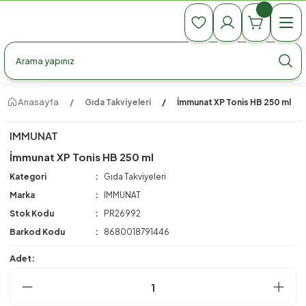
990 TL Üzeri Ücretsiz Kargo
990 TL Üzeri Ücretsiz Kargo
990 TL Üzeri Ücretsiz Kargo
Anasayfa
Gıda Takviyeleri
İmmunat XP Tonis HB 250 ml
IMMUNAT
İmmunat XP Tonis HB 250 ml
Kategori
Gıda Takviyeleri
Marka
IMMUNAT
Stok Kodu
PR26992
Barkod Kodu
8680018791446
Adet: