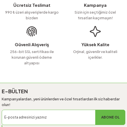
Ürün resmi kalitesiz, bozuk veya görüntülenemiyor.
Ücretsiz Teslimat
Kampanya
Ürün açıklamasında eksik bilgiler bulunuyor.
990 ₺ üzeri alışverişlerde kargo
Sizin için seçtiğimiz özel
bizden
fırsatları kaçırmayın!
Ürün bilgilerinde hatalar bulunuyor.
Ürün fiyatı diğer sitelerden daha pahalı.
Bu ürüne benzer farklı alternatifler olmalı.
Güvenli Alışveriş
Yüksek Kalite
256-bit SSL sertifikası ile
Orjinal, güvenilir ve kaliteli
korunan güvenli ödeme
içerikler.
altyapısı
Gönder
E-BÜLTEN
Kampanyalardan, yeni ürünlerden ve özel fırsatlardan ilk siz haberdar
olun!
ABONE OL