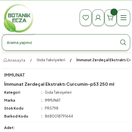
990 TL Üzeri Ücretsiz Kargo
990 TL Üzeri Ücretsiz Kargo
990 TL Üzeri Ücretsiz Kargo
Anasayfa
Gıda Takviyeleri
İmmunat Zerdeçal Ekstraktı C
IMMUNAT
İmmunat Zerdeçal Ekstraktı Curcumin-p53 250 ml
Kategori
Gıda Takviyeleri
Marka
IMMUNAT
Stok Kodu
PR5798
Barkod Kodu
8680018791644
Adet: