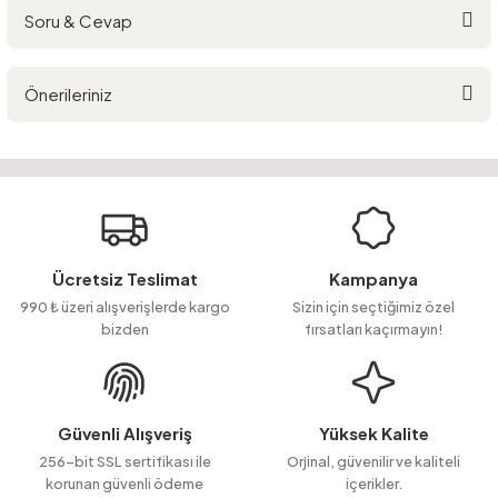
Soru & Cevap
Bu ürüne ilk yorumu siz yapın!
Önerileriniz
Yorum Yaz
Ürün hakkında henüz soru sorulmamış.
Bu ürünün fiyat bilgisi, resim, ürün açıklamalarında ve diğer konularda
yetersiz gördüğünüz noktaları öneri formunu kullanarak tarafımıza
Soru Sor
iletebilirsiniz.
Görüş ve önerileriniz için teşekkür ederiz.
Ürün resmi kalitesiz, bozuk veya görüntülenemiyor.
Ücretsiz Teslimat
Kampanya
Ürün açıklamasında eksik bilgiler bulunuyor.
990 ₺ üzeri alışverişlerde kargo
Sizin için seçtiğimiz özel
bizden
fırsatları kaçırmayın!
Ürün bilgilerinde hatalar bulunuyor.
Ürün fiyatı diğer sitelerden daha pahalı.
Bu ürüne benzer farklı alternatifler olmalı.
Güvenli Alışveriş
Yüksek Kalite
256-bit SSL sertifikası ile
Orjinal, güvenilir ve kaliteli
korunan güvenli ödeme
içerikler.