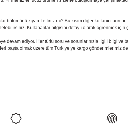
u. Firmamız en ucuz ürünleri sizlerle buluşturmaya çalışmaktadır
ar bölümünü ziyaret ettiniz mi? Bu kısım diğer kullanıcıların bu 
etebilirsiniz. Kullananlar bilgisini detaylı olarak öğrenmek için 
e devam ediyor. Her türlü soru ve sorunlarınızla ilgili bilgi ve 
illeri başta olmak üzere tüm Türkiye’ye kargo gönderimlerimiz d
rda yetersiz gördüğünüz noktaları öneri formunu kullanarak tarafımıza ilete
Ürün hakkında henüz soru sorulmamış.
Bu ürüne ilk yorumu siz yapın!
Yorum Yaz
Soru Sor