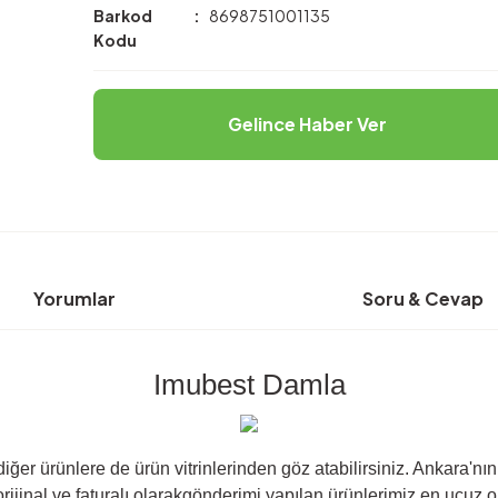
Barkod
8698751001135
Kodu
Gelince Haber Ver
Yorumlar
Soru & Cevap
Imubest Damla
i diğer ürünlere de ürün vitrinlerinden göz atabilirsiniz. Ankara
ijinal ve faturalı olarakgönderimi yapılan ürünlerimiz en ucuz ol