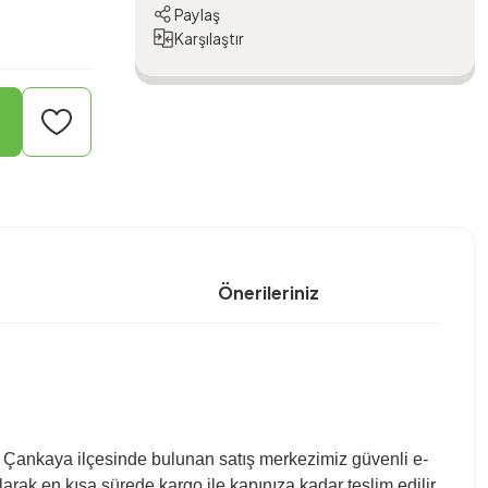
Paylaş
Karşılaştır
Önerileriniz
'nın Çankaya ilçesinde bulunan satış merkezimiz güvenli e-
arak en kısa sürede kargo ile kapınıza kadar teslim edilir.