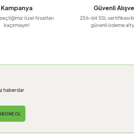
Kampanya
Güvenli Alışve
 seçtiğimiz özel fırsatları
256-bit SSL sertifikası i
kaçırmayın!
güvenli ödeme alty
Gönder
iz haberdar
ABONE OL