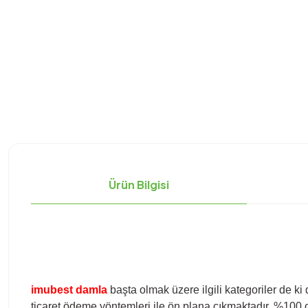
Ürün Bilgisi
imubest damla
başta olmak üzere ilgili kategoriler de k
ticaret ödeme yöntemleri ile ön plana çıkmaktadır. %100 or