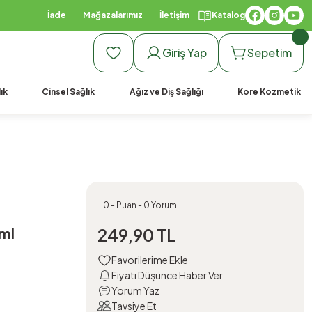
İade
Mağazalarımız
İletişim
Katalog
Giriş Yap
Sepetim
ık
Cinsel Sağlık
Ağız ve Diş Sağlığı
Kore Kozmetik
0 - Puan - 0 Yorum
 ml
249,90 TL
Fiyatı Düşünce Haber Ver
Yorum Yaz
Tavsiye Et