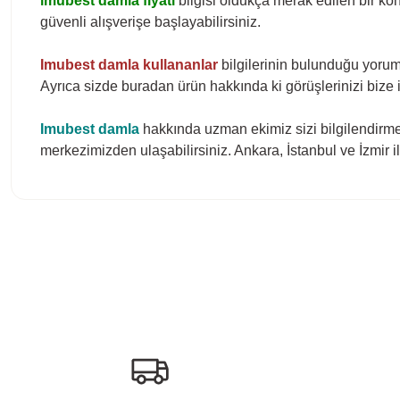
imubest damla
fiyatı
bilgisi oldukça merak edilen bir kon
güvenli alışverişe başlayabilirsiniz.
Imubest damla kullananlar
bilgilerinin bulunduğu yoruml
Ayrıca sizde buradan ürün hakkında ki görüşlerinizi bize il
Imubest damla
hakkında uzman ekimiz sizi bilgilendirmey
merkezimizden ulaşabilirsiniz. Ankara, İstanbul ve İzmir 
Bu ürünün fiyat bilgisi, resim, ürün açıklamalarında ve diğer konula
Görüş ve önerileriniz için teşekkür ederiz.
Ürün resmi kalitesiz, bozuk veya görüntülenemiyor.
Ürün açıklamasında eksik bilgiler bulunuyor.
Ürün bilgilerinde hatalar bulunuyor.
Ürün fiyatı diğer sitelerden daha pahalı.
Bu ürüne benzer farklı alternatifler olmalı.