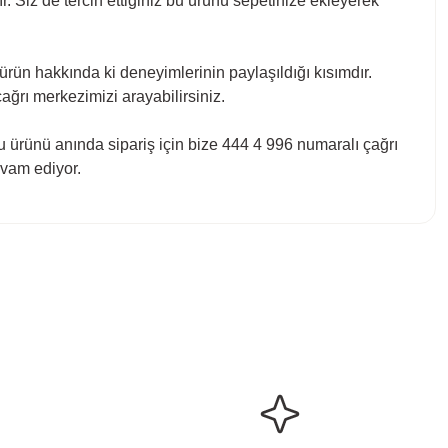
. Siz de tercih ettiğiniz bu ürünü sepetinize ekleyerek
ürün hakkında ki deneyimlerinin paylaşıldığı kısımdır.
çağrı merkezimizi arayabilirsiniz.
bu ürünü anında sipariş için bize 444 4 996 numaralı çağrı
evam ediyor.
bilirsiniz.