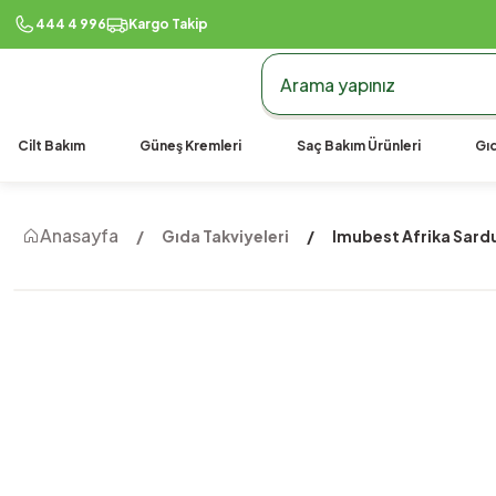
444 4 996
Kargo Takip
Cilt Bakım
Güneş Kremleri
Saç Bakım Ürünleri
Gıd
Anasayfa
Gıda Takviyeleri
Imubest Afrika Sard