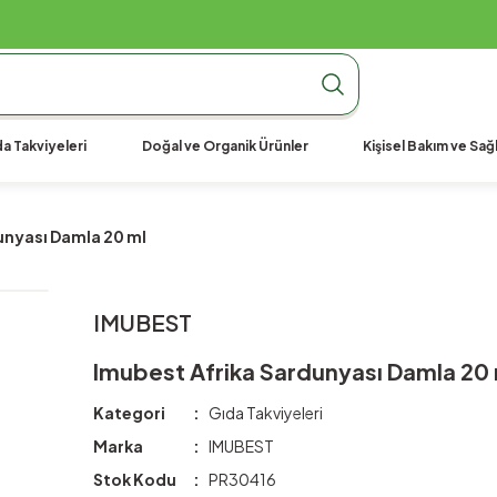
990 TL Üzeri Ücretsiz Kargo
990 TL Üzeri Ücretsiz Kargo
990 TL Üzeri Ücretsiz Kargo
a Takviyeleri
Doğal ve Organik Ürünler
Kişisel Bakım ve Sağl
unyası Damla 20 ml
IMUBEST
Imubest Afrika Sardunyası Damla 20
Kategori
Gıda Takviyeleri
Marka
IMUBEST
Stok Kodu
PR30416