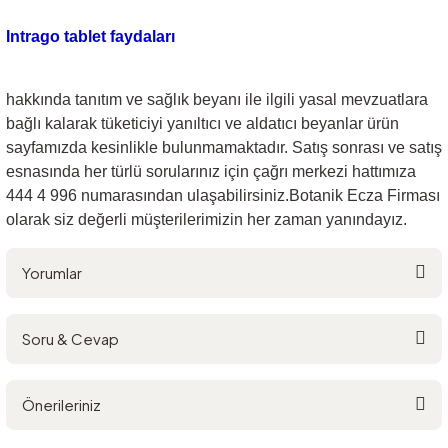
Intrago tablet faydaları
hakkında tanıtım ve sağlık beyanı ile ilgili yasal mevzuatlara
bağlı kalarak tüketiciyi yanıltıcı ve aldatıcı beyanlar ürün
sayfamızda kesinlikle bulunmamaktadır. Satış sonrası ve satış
esnasında her türlü sorularınız için çağrı merkezi hattımıza
444 4 996 numarasından ulaşabilirsiniz.Botanik Ecza Firması
olarak siz değerli müşterilerimizin her zaman yanındayız.
Yorumlar
Soru & Cevap
Bu ürüne ilk yorumu siz yapın!
Önerileriniz
Yorum Yaz
Ürün hakkında henüz soru sorulmamış.