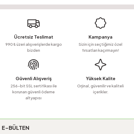
Bu ürünün fiyat bilgisi, resim, ürün açıklamalarında ve diğer konularda
yetersiz gördüğünüz noktaları öneri formunu kullanarak tarafımıza
Soru Sor
iletebilirsiniz.
Görüş ve önerileriniz için teşekkür ederiz.
Ürün resmi kalitesiz, bozuk veya görüntülenemiyor.
Ücretsiz Teslimat
Kampanya
Ürün açıklamasında eksik bilgiler bulunuyor.
990 ₺ üzeri alışverişlerde kargo
Sizin için seçtiğimiz özel
bizden
fırsatları kaçırmayın!
Ürün bilgilerinde hatalar bulunuyor.
Ürün fiyatı diğer sitelerden daha pahalı.
Bu ürüne benzer farklı alternatifler olmalı.
Güvenli Alışveriş
Yüksek Kalite
256-bit SSL sertifikası ile
Orjinal, güvenilir ve kaliteli
korunan güvenli ödeme
içerikler.
altyapısı
Gönder
E-BÜLTEN