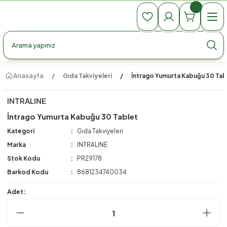
990 TL Üzeri Ücretsiz Kargo
990 TL Üzeri Ücretsiz Kargo
990 TL Üzeri Ücretsiz Kargo
Anasayfa
Gıda Takviyeleri
İntrago Yumurta Kabuğu 30 Tab
INTRALINE
İntrago Yumurta Kabuğu 30 Tablet
Kategori
Gıda Takviyeleri
Marka
INTRALINE
Stok Kodu
PR29178
Barkod Kodu
8681234740034
Adet: