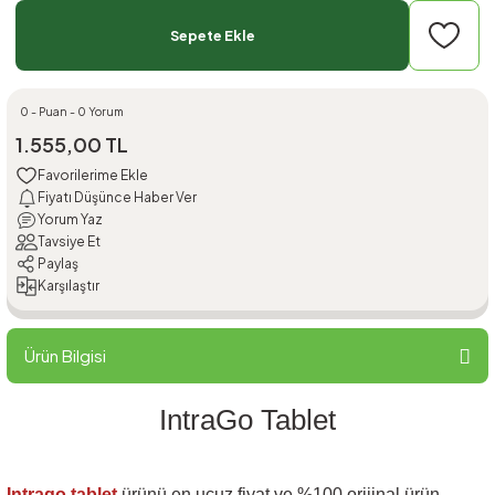
Sepete Ekle
0 - Puan - 0 Yorum
1.555,00 TL
Fiyatı Düşünce Haber Ver
Yorum Yaz
Tavsiye Et
Paylaş
Karşılaştır
Ürün Bilgisi
IntraGo Tablet
Intrago tablet
ürünü en ucuz fiyat ve %100 orijinal ürün