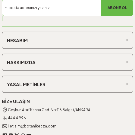
ABONE OL
HESABIM
HAKKIMIZDA
YASAL METİNLER
BİZE ULAŞIN
Ceyhun Atuf Kansu Cad. No:116 Balgat/ANKARA
444 4 996
iletisim@botanikecza.com