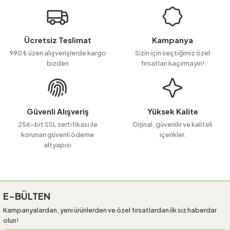
Görüş ve önerileriniz için teşekkür ederiz.
Ürün resmi kalitesiz, bozuk veya görüntülenemiyor.
Ücretsiz Teslimat
Kampanya
Ürün açıklamasında eksik bilgiler bulunuyor.
990 ₺ üzeri alışverişlerde kargo
Sizin için seçtiğimiz özel
bizden
fırsatları kaçırmayın!
Ürün bilgilerinde hatalar bulunuyor.
Ürün fiyatı diğer sitelerden daha pahalı.
Bu ürüne benzer farklı alternatifler olmalı.
Güvenli Alışveriş
Yüksek Kalite
256-bit SSL sertifikası ile
Orjinal, güvenilir ve kaliteli
korunan güvenli ödeme
içerikler.
altyapısı
Gönder
E-BÜLTEN
Kampanyalardan, yeni ürünlerden ve özel fırsatlardan ilk siz haberdar
olun!