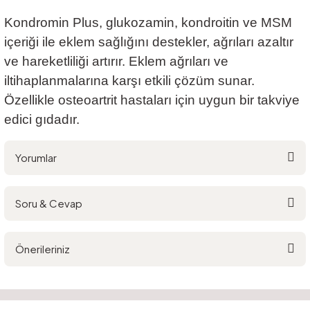
Kondromin Plus, glukozamin, kondroitin ve MSM
içeriği ile eklem sağlığını destekler, ağrıları azaltır
ve hareketliliği artırır. Eklem ağrıları ve
iltihaplanmalarına karşı etkili çözüm sunar.
Özellikle osteoartrit hastaları için uygun bir takviye
edici gıdadır.
Yorumlar
Soru & Cevap
Bu ürüne ilk yorumu siz yapın!
Önerileriniz
Yorum Yaz
Ürün hakkında henüz soru sorulmamış.
Bu ürünün fiyat bilgisi, resim, ürün açıklamalarında ve diğer konularda
yetersiz gördüğünüz noktaları öneri formunu kullanarak tarafımıza
Soru Sor
iletebilirsiniz.