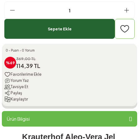
Sepete Ekle
0 - Puan - 0 Yorum
369,00 TL
%69
114,39 TL
Yorum Yaz
Tavsiye Et
Paylaş
Karşılaştır
Ürün Bilgisi
Krauterhof Aleo-Vera Jel