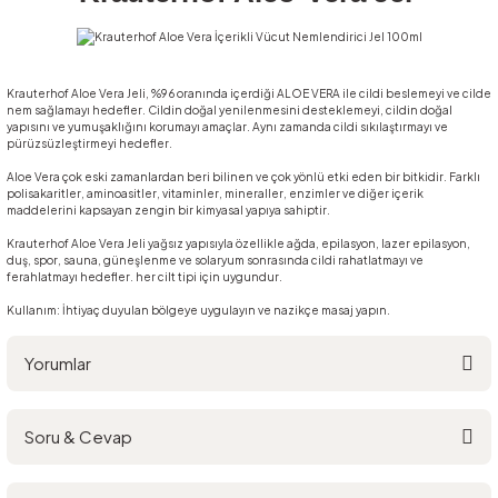
Krauterhof Aloe Vera Jeli, %96 oranında içerdiği ALOE VERA ile cildi beslemeyi ve cilde
nem sağlamayı hedefler. Cildin doğal yenilenmesini desteklemeyi, cildin doğal
yapısını ve yumuşaklığını korumayı amaçlar. Aynı zamanda cildi sıkılaştırmayı ve
pürüzsüzleştirmeyi hedefler.
Aloe Vera çok eski zamanlardan beri bilinen ve çok yönlü etki eden bir bitkidir. Farklı
polisakaritler, aminoasitler, vitaminler, mineraller, enzimler ve diğer içerik
maddelerini kapsayan zengin bir kimyasal yapıya sahiptir.
Krauterhof Aloe Vera Jeli yağsız yapısıyla özellikle ağda, epilasyon, lazer epilasyon,
duş, spor, sauna, güneşlenme ve solaryum sonrasında cildi rahatlatmayı ve
ferahlatmayı hedefler. her cilt tipi için uygundur.
Kullanım: İhtiyaç duyulan bölgeye uygulayın ve nazikçe masaj yapın.
Yorumlar
Soru & Cevap
Bu ürüne ilk yorumu siz yapın!