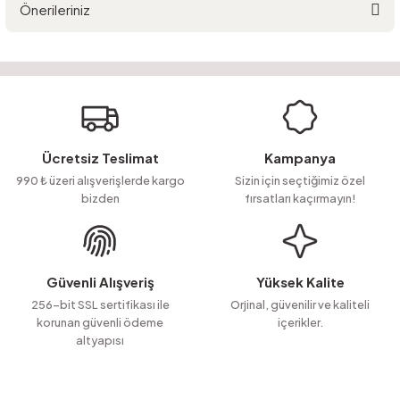
Önerileriniz
Yorum Yaz
Ürün hakkında henüz soru sorulmamış.
Bu ürünün fiyat bilgisi, resim, ürün açıklamalarında ve diğer konularda
yetersiz gördüğünüz noktaları öneri formunu kullanarak tarafımıza
Soru Sor
iletebilirsiniz.
Görüş ve önerileriniz için teşekkür ederiz.
Ürün resmi kalitesiz, bozuk veya görüntülenemiyor.
Ücretsiz Teslimat
Kampanya
Ürün açıklamasında eksik bilgiler bulunuyor.
990 ₺ üzeri alışverişlerde kargo
Sizin için seçtiğimiz özel
bizden
fırsatları kaçırmayın!
Ürün bilgilerinde hatalar bulunuyor.
Ürün fiyatı diğer sitelerden daha pahalı.
Bu ürüne benzer farklı alternatifler olmalı.
Güvenli Alışveriş
Yüksek Kalite
256-bit SSL sertifikası ile
Orjinal, güvenilir ve kaliteli
korunan güvenli ödeme
içerikler.
altyapısı
Gönder