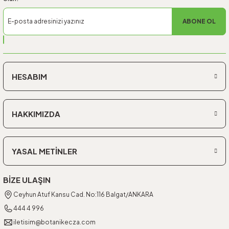
ABONE OL
HESABIM
HAKKIMIZDA
YASAL METİNLER
BİZE ULAŞIN
Ceyhun Atuf Kansu Cad. No:116 Balgat/ANKARA
444 4 996
iletisim@botanikecza.com