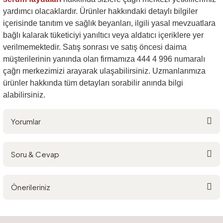
yardımcı olacaklardır. Ürünler hakkındaki detaylı bilgiler
içerisinde tanıtım ve sağlık beyanları, ilgili yasal mevzuatlara
bağlı kalarak tüketiciyi yanıltıcı veya aldatıcı içeriklere yer
verilmemektedir. Satış sonrası ve satış öncesi daima
müşterilerinin yanında olan firmamıza 444 4 996 numaralı
çağrı merkezimizi arayarak ulaşabilirsiniz. Uzmanlarımıza
ürünler hakkında tüm detayları sorabilir anında bilgi
alabilirsiniz.
Yorumlar
Soru & Cevap
Bu ürüne ilk yorumu siz yapın!
Önerileriniz
Yorum Yaz
Ürün hakkında henüz soru sorulmamış.
Bu ürünün fiyat bilgisi, resim, ürün açıklamalarında ve diğer konularda
yetersiz gördüğünüz noktaları öneri formunu kullanarak tarafımıza