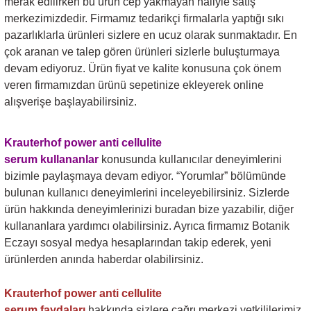
merak edilirken bu ürün cep yakmayan haliyle satış
merkezimizdedir. Firmamız tedarikçi firmalarla yaptığı sıkı
pazarlıklarla ürünleri sizlere en ucuz olarak sunmaktadır. En
çok aranan ve talep gören ürünleri sizlerle buluşturmaya
devam ediyoruz. Ürün fiyat ve kalite konusuna çok önem
veren firmamızdan ürünü sepetinize ekleyerek online
alışverişe başlayabilirsiniz.
Krauterhof power anti cellulite
serum
kullananlar
konusunda kullanıcılar deneyimlerini
bizimle paylaşmaya devam ediyor. “Yorumlar” bölümünde
bulunan kullanıcı deneyimlerini inceleyebilirsiniz. Sizlerde
ürün hakkında deneyimlerinizi buradan bize yazabilir, diğer
kullananlara yardımcı olabilirsiniz. Ayrıca firmamız Botanik
Eczayı sosyal medya hesaplarından takip ederek, yeni
ürünlerden anında haberdar olabilirsiniz.
Krauterhof power anti cellulite
serum
faydaları
hakkında sizlere çağrı merkezi yetkililerimiz