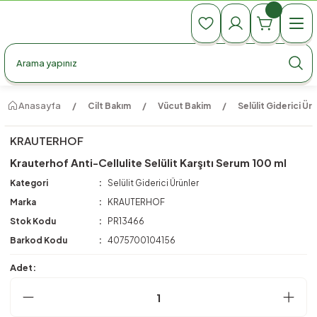
990 TL Üzeri Ücretsiz Kargo
990 TL Üzeri Ücretsiz Kargo
990 TL Üzeri Ücretsiz Kargo
Anasayfa
Cilt Bakım
Vücut Bakim
Selülit Giderici Ür
KRAUTERHOF
Krauterhof Anti-Cellulite Selülit Karşıtı Serum 100 ml
Kategori
Selülit Giderici Ürünler
Marka
KRAUTERHOF
Stok Kodu
PR13466
Barkod Kodu
4075700104156
Adet: