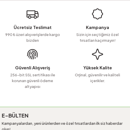
Soru Sor
iletebilirsiniz.
Görüş ve önerileriniz için teşekkür ederiz.
Ürün resmi kalitesiz, bozuk veya görüntülenemiyor.
Ücretsiz Teslimat
Kampanya
Ürün açıklamasında eksik bilgiler bulunuyor.
990 ₺ üzeri alışverişlerde kargo
Sizin için seçtiğimiz özel
bizden
fırsatları kaçırmayın!
Ürün bilgilerinde hatalar bulunuyor.
Ürün fiyatı diğer sitelerden daha pahalı.
Bu ürüne benzer farklı alternatifler olmalı.
Güvenli Alışveriş
Yüksek Kalite
256-bit SSL sertifikası ile
Orjinal, güvenilir ve kaliteli
korunan güvenli ödeme
içerikler.
altyapısı
Gönder
E-BÜLTEN
Kampanyalardan, yeni ürünlerden ve özel fırsatlardan ilk siz haberdar
olun!