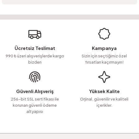
Ürün hakkında henüz soru sorulmamış.
Bu ürünün fiyat bilgisi, resim, ürün açıklamalarında ve diğer konularda
yetersiz gördüğünüz noktaları öneri formunu kullanarak tarafımıza
Soru Sor
iletebilirsiniz.
Görüş ve önerileriniz için teşekkür ederiz.
Ürün resmi kalitesiz, bozuk veya görüntülenemiyor.
Ücretsiz Teslimat
Kampanya
Ürün açıklamasında eksik bilgiler bulunuyor.
990 ₺ üzeri alışverişlerde kargo
Sizin için seçtiğimiz özel
bizden
fırsatları kaçırmayın!
Ürün bilgilerinde hatalar bulunuyor.
Ürün fiyatı diğer sitelerden daha pahalı.
Bu ürüne benzer farklı alternatifler olmalı.
Güvenli Alışveriş
Yüksek Kalite
256-bit SSL sertifikası ile
Orjinal, güvenilir ve kaliteli
korunan güvenli ödeme
içerikler.
altyapısı
Gönder