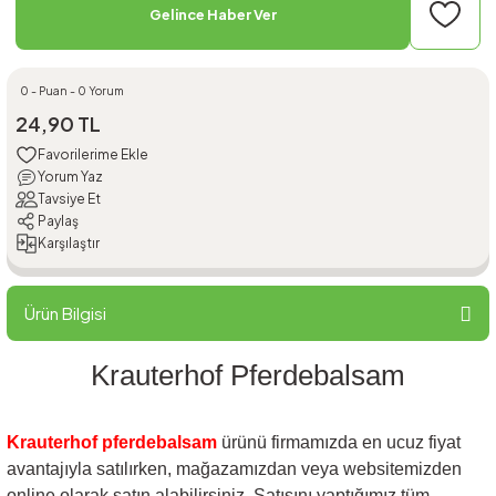
Gelince Haber Ver
0 - Puan - 0 Yorum
24,90 TL
Yorum Yaz
Tavsiye Et
Paylaş
Karşılaştır
Ürün Bilgisi
Krauterhof Pferdebalsam
Krauterhof pferdebalsam
ürünü firmamızda en ucuz fiyat
avantajıyla satılırken, mağazamızdan veya websitemizden
online olarak satın alabilirsiniz. Satışını yaptığımız tüm