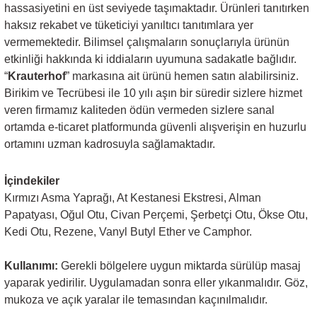
hassasiyetini en üst seviyede taşımaktadır. Ürünleri tanıtırken
haksız rekabet ve tüketiciyi yanıltıcı tanıtımlara yer
vermemektedir. Bilimsel çalışmaların sonuçlarıyla ürünün
etkinliği hakkında ki iddiaların uyumuna sadakatle bağlıdır.
“
Krauterhof
” markasına ait ürünü hemen satın alabilirsiniz.
Birikim ve Tecrübesi ile 10 yılı aşın bir süredir sizlere hizmet
veren firmamız kaliteden ödün vermeden sizlere sanal
ortamda e-ticaret platformunda güvenli alışverişin en huzurlu
ortamını uzman kadrosuyla sağlamaktadır.
İçindekiler
Kırmızı Asma Yaprağı, At Kestanesi Ekstresi, Alman
Papatyası, Oğul Otu, Civan Perçemi, Şerbetçi Otu, Ökse Otu,
Kedi Otu, Rezene, Vanyl Butyl Ether ve Camphor.
Kullanımı:
Gerekli bölgelere uygun miktarda sürülüp masaj
yaparak yedirilir. Uygulamadan sonra eller yıkanmalıdır. Göz,
mukoza ve açık yaralar ile temasından kaçınılmalıdır.