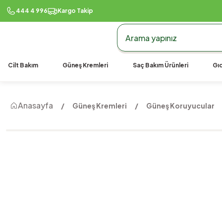
444 4 996
Kargo Takip
Cilt Bakım
Güneş Kremleri
Saç Bakım Ürünleri
Gıd
Anasayfa
Güneş Kremleri
Güneş Koruyucular