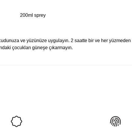
200ml sprey
unuza ve yüzünüze uygulayın. 2 saatte bir ve her yüzmeden so
ındaki çocukları güneşe çıkarmayın.
rda yetersiz gördüğünüz noktaları öneri formunu kullanarak tarafımıza ilete
Ürün hakkında henüz soru sorulmamış.
Bu ürüne ilk yorumu siz yapın!
Yorum Yaz
Soru Sor