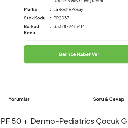
Roche Posay Güneş Kremi
Marka
La Roche Posay
Stok Kodu
PR2037
Barkod
3337872413414
Kodu
Gelince Haber Ver
Yorumlar
Soru & Cevap
 SPF 50 + Dermo-Pediatrics Çocuk G