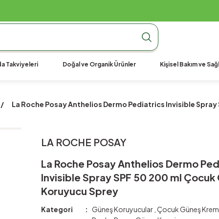
990 TL Üzeri Ücretsiz Kargo
990 TL Üzeri Ücretsiz Kargo
990 TL Üzeri Ücretsiz Kargo
a Takviyeleri
Doğal ve Organik Ürünler
Kişisel Bakım ve Sağl
La Roche Posay Anthelios Dermo Pediatrics Invisible Spra
LA ROCHE POSAY
La Roche Posay Anthelios Dermo Ped
Invisible Spray SPF 50 200 ml Çocuk
Koruyucu Sprey
Kategori
Güneş Koruyucular
,
Çocuk Güneş Kreml