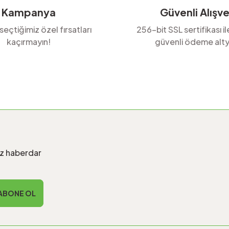
Kampanya
Güvenli Alışve
 seçtiğimiz özel fırsatları
256-bit SSL sertifikası i
kaçırmayın!
güvenli ödeme alty
Gönder
iz haberdar
ABONE OL