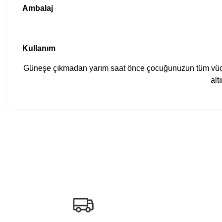
Ambalaj
Kullanım
Güneşe çıkmadan yarım saat önce çocuğunuzun tüm vücud
alt
Bu ürünün fiyat bilgisi, resim, ürün açıklamalarında ve diğer konula
Görüş ve önerileriniz için teşekkür ederiz.
Ürün resmi kalitesiz, bozuk veya görüntülenemiyor.
Ürün açıklamasında eksik bilgiler bulunuyor.
Ürün bilgilerinde hatalar bulunuyor.
Ürün fiyatı diğer sitelerden daha pahalı.
Bu ürüne benzer farklı alternatifler olmalı.