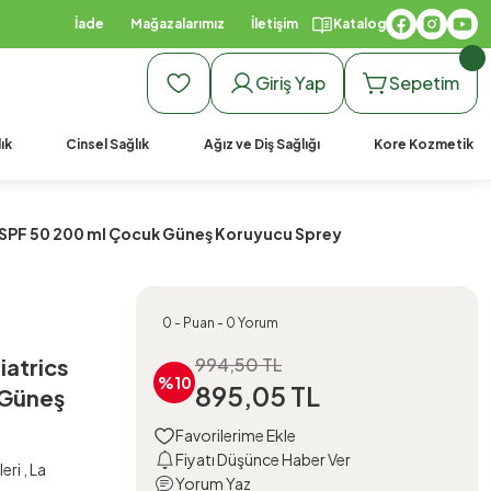
İade
Mağazalarımız
İletişim
Katalog
Giriş Yap
Sepetim
ık
Cinsel Sağlık
Ağız ve Diş Sağlığı
Kore Kozmetik
y SPF 50 200 ml Çocuk Güneş Koruyucu Sprey
0 - Puan - 0 Yorum
iatrics
994,50 TL
%10
895,05 TL
 Güneş
Fiyatı Düşünce Haber Ver
eri
,
La
Yorum Yaz