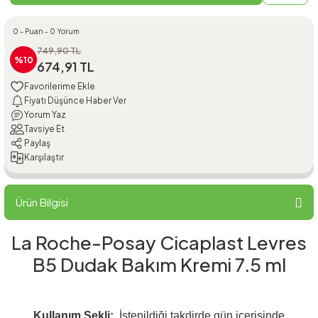
0 - Puan - 0 Yorum
749,90 TL
%10
674,91 TL
Fiyatı Düşünce Haber Ver
Yorum Yaz
Tavsiye Et
Paylaş
Karşılaştır
Ürün Bilgisi
La Roche-Posay Cicaplast Levres
B5 Dudak Bakım Kremi 7.5 ml
Kullanım Şekli:
İstenildiği takdirde gün içerisinde