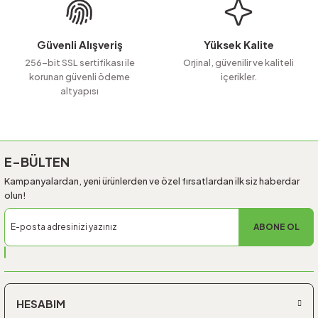
Bu ürüne benzer farklı alternatifler olmalı.
Güvenli Alışveriş
Yüksek Kalite
256-bit SSL sertifikası ile
Orjinal, güvenilir ve kaliteli
korunan güvenli ödeme
içerikler.
altyapısı
Gönder
E-BÜLTEN
Kampanyalardan, yeni ürünlerden ve özel fırsatlardan ilk siz haberdar
olun!
ABONE OL
HESABIM