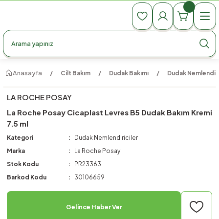
990 TL Üzeri Ücretsiz Kargo
990 TL Üzeri Ücretsiz Kargo
990 TL Üzeri Ücretsiz Kargo
Anasayfa
Cilt Bakım
Dudak Bakımı
Dudak Nemlendiri
LA ROCHE POSAY
La Roche Posay Cicaplast Levres B5 Dudak Bakım Kremi
7.5 ml
Kategori
Dudak Nemlendiriciler
Marka
La Roche Posay
Stok Kodu
PR23363
Barkod Kodu
30106659
Gelince Haber Ver