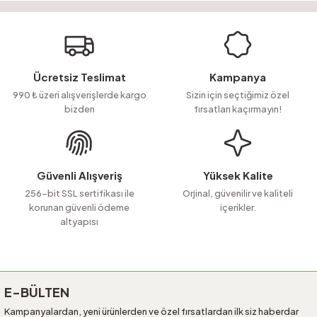
yetersiz gördüğünüz noktaları öneri formunu kullanarak tarafımıza
Soru Sor
iletebilirsiniz.
Görüş ve önerileriniz için teşekkür ederiz.
Ürün resmi kalitesiz, bozuk veya görüntülenemiyor.
Ücretsiz Teslimat
Kampanya
Ürün açıklamasında eksik bilgiler bulunuyor.
990 ₺ üzeri alışverişlerde kargo
Sizin için seçtiğimiz özel
bizden
fırsatları kaçırmayın!
Ürün bilgilerinde hatalar bulunuyor.
Ürün fiyatı diğer sitelerden daha pahalı.
Bu ürüne benzer farklı alternatifler olmalı.
Güvenli Alışveriş
Yüksek Kalite
256-bit SSL sertifikası ile
Orjinal, güvenilir ve kaliteli
korunan güvenli ödeme
içerikler.
altyapısı
Gönder
E-BÜLTEN
Kampanyalardan, yeni ürünlerden ve özel fırsatlardan ilk siz haberdar