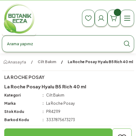
990 TL Üzeri Ücretsiz Kargo
990 TL Üzeri Ücretsiz Kargo
990 TL Üzeri Ücretsiz Kargo
Anasayfa
Cilt Bakım
La Roche Posay Hyalu B5 Rich 40 ml
LA ROCHE POSAY
La Roche Posay Hyalu B5 Rich 40 ml
Kategori
Cilt Bakım
Marka
La Roche Posay
Stok Kodu
PR42119
Barkod Kodu
3337875673273