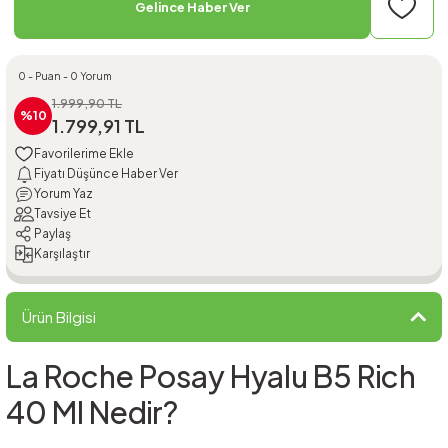
Gelince Haber Ver
0 - Puan - 0 Yorum
1.999,90 TL
%10
1.799,91 TL
Fiyatı Düşünce Haber Ver
Yorum Yaz
Tavsiye Et
Paylaş
Karşılaştır
Ürün Bilgisi
La Roche Posay Hyalu B5 Rich
40 Ml Nedir?