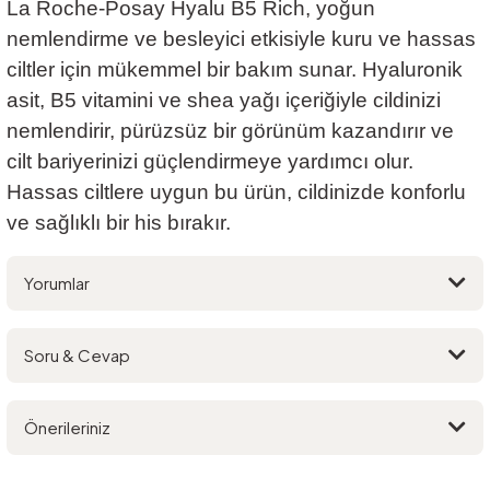
La Roche-Posay Hyalu B5 Rich, yoğun
nemlendirme ve besleyici etkisiyle kuru ve hassas
ciltler için mükemmel bir bakım sunar. Hyaluronik
asit, B5 vitamini ve shea yağı içeriğiyle cildinizi
nemlendirir, pürüzsüz bir görünüm kazandırır ve
cilt bariyerinizi güçlendirmeye yardımcı olur.
Hassas ciltlere uygun bu ürün, cildinizde konforlu
ve sağlıklı bir his bırakır.
Yorumlar
Soru & Cevap
Bu ürüne ilk yorumu siz yapın!
Önerileriniz
Yorum Yaz
Ürün hakkında henüz soru sorulmamış.
Bu ürünün fiyat bilgisi, resim, ürün açıklamalarında ve diğer konularda