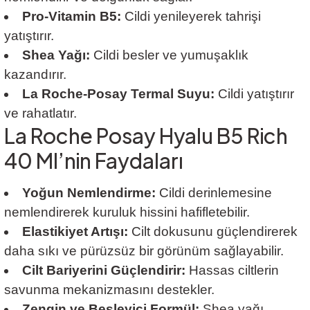
Pro-Vitamin B5:
Cildi yenileyerek tahrişi
yatıştırır.
Shea Yağı:
Cildi besler ve yumuşaklık
kazandırır.
La Roche-Posay Termal Suyu:
Cildi yatıştırır
ve rahatlatır.
La Roche Posay Hyalu B5 Rich
40 Ml’nin Faydaları
Yoğun Nemlendirme:
Cildi derinlemesine
nemlendirerek kuruluk hissini hafifletebilir.
Elastikiyet Artışı:
Cilt dokusunu güçlendirerek
daha sıkı ve pürüzsüz bir görünüm sağlayabilir.
Cilt Bariyerini Güçlendirir:
Hassas ciltlerin
savunma mekanizmasını destekler.
Zengin ve Besleyici Formül:
Shea yağı