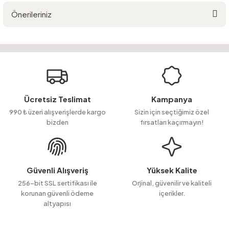
Önerileriniz
Yorum Yaz
Ürün hakkında henüz soru sorulmamış.
Bu ürünün fiyat bilgisi, resim, ürün açıklamalarında ve diğer konularda
yetersiz gördüğünüz noktaları öneri formunu kullanarak tarafımıza
Soru Sor
iletebilirsiniz.
Görüş ve önerileriniz için teşekkür ederiz.
Ürün resmi kalitesiz, bozuk veya görüntülenemiyor.
Ücretsiz Teslimat
Kampanya
Ürün açıklamasında eksik bilgiler bulunuyor.
990 ₺ üzeri alışverişlerde kargo
Sizin için seçtiğimiz özel
bizden
fırsatları kaçırmayın!
Ürün bilgilerinde hatalar bulunuyor.
Ürün fiyatı diğer sitelerden daha pahalı.
Bu ürüne benzer farklı alternatifler olmalı.
Güvenli Alışveriş
Yüksek Kalite
256-bit SSL sertifikası ile
Orjinal, güvenilir ve kaliteli
korunan güvenli ödeme
içerikler.
altyapısı
Gönder