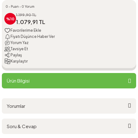
0 - Puan - 0 Yorum
1.199,90 TL
%10
1.079,91 TL
Fiyatı Düşünce Haber Ver
Yorum Yaz
Tavsiye Et
Paylaş
Karşılaştır
Ürün Bilgisi
Yorumlar
Soru & Cevap
Bu ürüne ilk yorumu siz yapın!