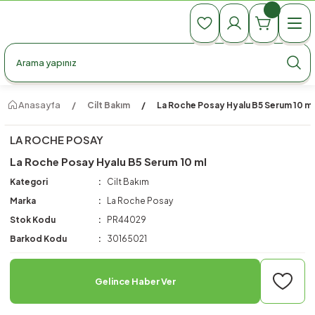
990 TL Üzeri Ücretsiz Kargo
990 TL Üzeri Ücretsiz Kargo
990 TL Üzeri Ücretsiz Kargo
Anasayfa
Cilt Bakım
La Roche Posay Hyalu B5 Serum 10 ml
LA ROCHE POSAY
La Roche Posay Hyalu B5 Serum 10 ml
Kategori
Cilt Bakım
Marka
La Roche Posay
Stok Kodu
PR44029
Barkod Kodu
30165021
Gelince Haber Ver