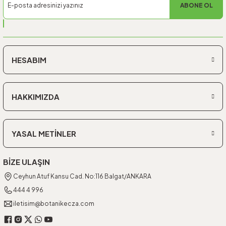
ABONE OL
HESABIM
HAKKIMIZDA
YASAL METİNLER
BİZE ULAŞIN
Ceyhun Atuf Kansu Cad. No:116 Balgat/ANKARA
444 4 996
iletisim@botanikecza.com