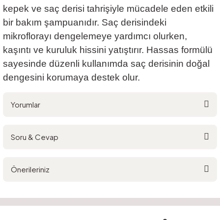
kepek ve saç derisi tahrişiyle mücadele eden etkili
bir bakım şampuanıdır. Saç derisindeki
mikroflorayı dengelemeye yardımcı olurken,
kaşıntı ve kuruluk hissini yatıştırır. Hassas formülü
sayesinde düzenli kullanımda saç derisinin doğal
dengesini korumaya destek olur.
Yorumlar
Soru & Cevap
Bu ürüne ilk yorumu siz yapın!
Önerileriniz
Yorum Yaz
Ürün hakkında henüz soru sorulmamış.
Bu ürünün fiyat bilgisi, resim, ürün açıklamalarında ve diğer konularda
yetersiz gördüğünüz noktaları öneri formunu kullanarak tarafımıza
Soru Sor
iletebilirsiniz.