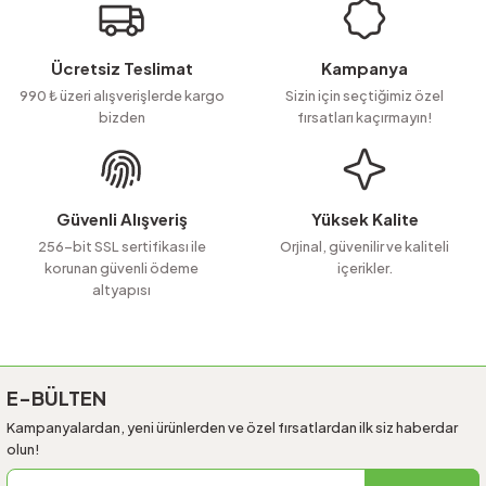
Görüş ve önerileriniz için teşekkür ederiz.
Ürün resmi kalitesiz, bozuk veya görüntülenemiyor.
Ücretsiz Teslimat
Kampanya
Ürün açıklamasında eksik bilgiler bulunuyor.
990 ₺ üzeri alışverişlerde kargo
Sizin için seçtiğimiz özel
bizden
fırsatları kaçırmayın!
Ürün bilgilerinde hatalar bulunuyor.
Ürün fiyatı diğer sitelerden daha pahalı.
Bu ürüne benzer farklı alternatifler olmalı.
Güvenli Alışveriş
Yüksek Kalite
256-bit SSL sertifikası ile
Orjinal, güvenilir ve kaliteli
korunan güvenli ödeme
içerikler.
altyapısı
Gönder
E-BÜLTEN
Kampanyalardan, yeni ürünlerden ve özel fırsatlardan ilk siz haberdar
olun!