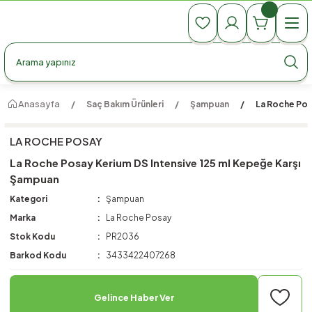
990 TL Üzeri Ücretsiz Kargo
990 TL Üzeri Ücretsiz Kargo
990 TL Üzeri Ücretsiz Kargo
Anasayfa
Saç Bakım Ürünleri
Şampuan
La Roche Pos
LA ROCHE POSAY
La Roche Posay Kerium DS Intensive 125 ml Kepeğe Karşı
Şampuan
Kategori
Şampuan
Marka
La Roche Posay
Stok Kodu
PR2036
Barkod Kodu
3433422407268
Gelince Haber Ver